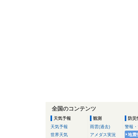
全国のコンテンツ
天気予報
観測
防災
天気予報
雨雲(過去)
警報・
世界天気
アメダス実況
地震