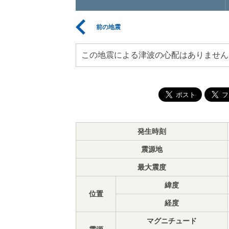
前の地震
この地震による津波の心配はありません
発生時刻
震源地
最大震度
緯度
位置
経度
マグニチュード