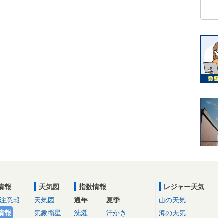
情報
天気図
指数情報
レジャー天気
注意報
天気図
通年
夏季
山の天気
情報
気象衛星
洗濯
汗かき
海の天気