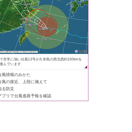
で非常に強い台風13号が久米島の西北西約160kmを
進んでいます
台風情報のみかた
台風の接近、上陸に備えて
知る防災
アプリで台風進路予報を確認