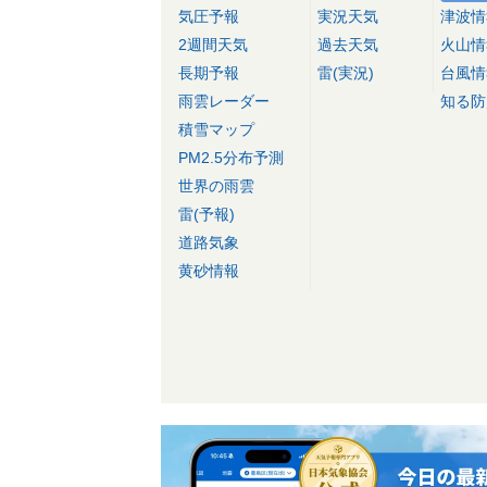
気圧予報
実況天気
津波情
2週間天気
過去天気
火山情
長期予報
雷(実況)
台風情
雨雲レーダー
知る防
積雪マップ
PM2.5分布予測
世界の雨雲
雷(予報)
道路気象
黄砂情報