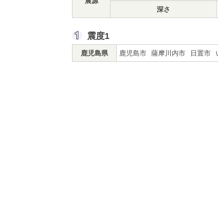
震源
深さ
震度1
鹿児島県
鹿児島市
薩摩川内市
日置市