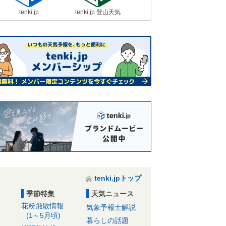
tenki.jp
tenki.jp 登山天気
tenki.jpトップ
季節特集
天気ニュース
花粉飛散情報
気象予報士解説
(1～5月頃)
暮らしの話題