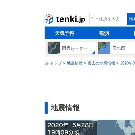
tenki.jp
検
天気予報
観測
雨雲レーダー
天気図
トップ
地震情報
過去の地震情報
2020年
地震情報