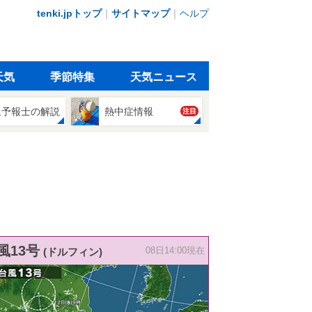
tenki.jpトップ
｜
サイトマップ
｜
ヘルプ
天気
季節特集
天気ニュース
象予報士の解説
熱中症情報
注目
風13号
(ドルフィン)
08日14:00現在