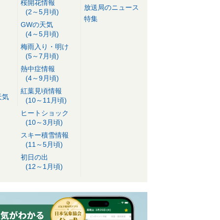
桜開花情報
放送局のニュース
(2～5月頃)
特集
GWの天気
(4～5月頃)
梅雨入り・明け
(5～7月頃)
熱中症情報
(4～9月頃)
紅葉見頃情報
天気
(10～11月頃)
ヒートショック
(10～3月頃)
スキー積雪情報
(11～5月頃)
初日の出
(12～1月頃)