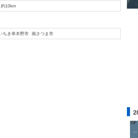
約10km
いちき串木野市
南さつま市
2