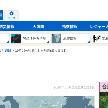
索
現在地
防災情報
天気図
指数情報
レジャー
PM2.5分布予測
地震情報
気
05月28日
19時09分頃発生した地震(最大震度1)
台
2020年05月28日19:12発表