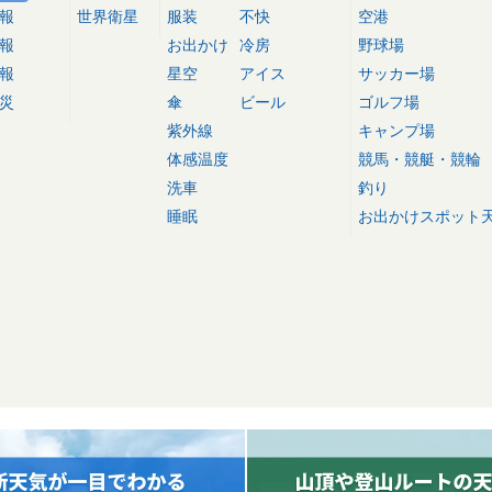
報
世界衛星
服装
不快
空港
報
お出かけ
冷房
野球場
報
星空
アイス
サッカー場
災
傘
ビール
ゴルフ場
紫外線
キャンプ場
体感温度
競馬・競艇・競輪
洗車
釣り
睡眠
お出かけスポット