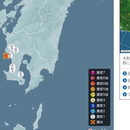
大型
西に