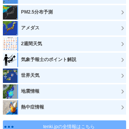
PM2.5分布予測
アメダス
2週間天気
気象予報士のポイント解説
世界天気
地震情報
熱中症情報
tenki.jpの全情報はこちら