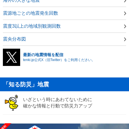
海外の大きな地震
震源地ごとの地震発生回数
震度3以上の地域別観測回数
震央分布図
最新の地震情報を配信
tenki.jp公式X（旧Twitter）をご利用ください。
「知る防災」地震
いざという時にあわてないために
確かな情報と行動で防災力アップ