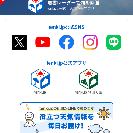
雨雲レーダーで雨を回避！
tenki.jp公式 天気予報アプリ
tenki.jp公式SNS
tenki.jp公式アプリ
tenki.jp
tenki.jp 登山天気