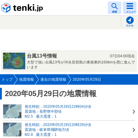
tenki.jp
検索
メニュー
現在地
台風13号情報
07日04:00現在
大型で強い台風13号が沖永良部島の東南東約160kmを西に進んで
います
トップ
地震情報
過去の地震情報
2020年05月29日
2020年05月29日の地震情報
発生時刻：2020年05月29日22時04分頃
震源地：長野県中部頃
M2.5
最大震度：1
発生時刻：2020年05月29日20時29分頃
震源地：岐阜県飛騨地方頃
M2.8
最大震度：1