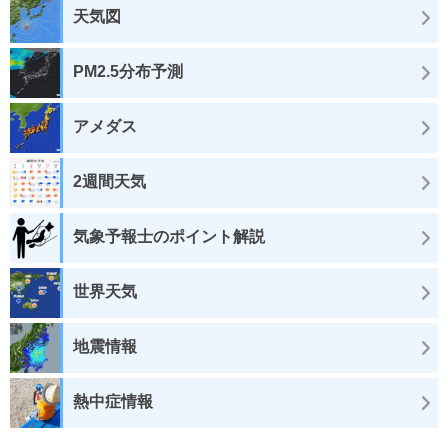
天気図
PM2.5分布予測
アメダス
2週間天気
気象予報士のポイント解説
世界天気
地震情報
熱中症情報