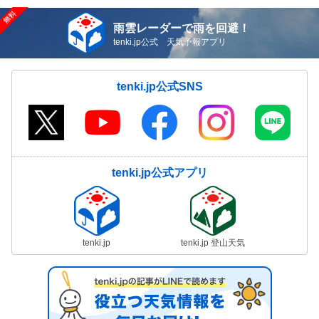
雨雲レーダーで雨を回避！
tenki.jp公式 天気予報アプリ
tenki.jp公式SNS
tenki.jp公式アプリ
tenki.jp
tenki.jp 登山天気