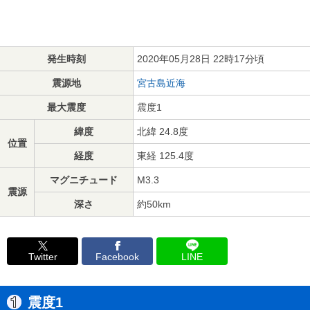
発生時刻
2020年05月28日 22時17分頃
震源地
宮古島近海
最大震度
震度1
緯度
北緯 24.8度
位置
経度
東経 125.4度
マグニチュード
M3.3
震源
深さ
約50km
Twitter
Facebook
LINE
震度1