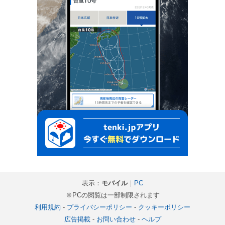
表示：
モバイル
｜
PC
※PCの閲覧は一部制限されます
利用規約
-
プライバシーポリシー
-
クッキーポリシー
広告掲載
-
お問い合わせ
-
ヘルプ