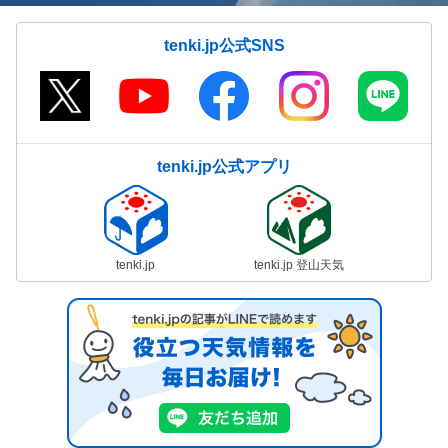
tenki.jp公式SNS
tenki.jp公式アプリ
tenki.jp
tenki.jp 登山天気