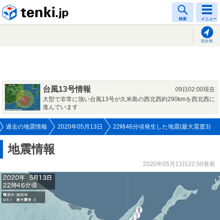
tenki.jp
検索
メニュー
現在地
台風13号情報
09日02:00現在
大型で非常に強い台風13号が久米島の西北西約290kmを西北西に
進んでいます
過去の地震情報
2020年05月13日
22時46分頃発生した地震(最大震度3)
地震情報
2020年05月13日22:50発表