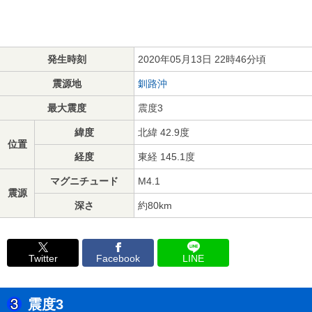
発生時刻
2020年05月13日 22時46分頃
震源地
釧路沖
最大震度
震度3
緯度
北緯 42.9度
位置
経度
東経 145.1度
マグニチュード
M4.1
震源
深さ
約80km
Twitter
Facebook
LINE
震度3