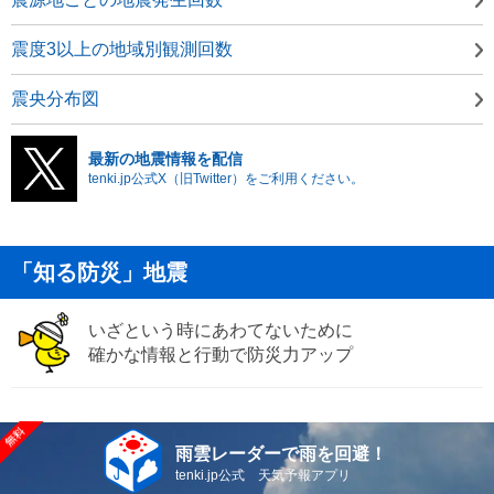
震度3以上の地域別観測回数
震央分布図
最新の地震情報を配信
tenki.jp公式X（旧Twitter）をご利用ください。
「知る防災」地震
いざという時にあわてないために
確かな情報と行動で防災力アップ
雨雲レーダーで雨を回避！
tenki.jp公式 天気予報アプリ