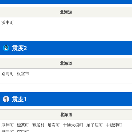
北海道
浜中町
震度2
北海道
別海町
根室市
震度1
北海道
厚岸町
標茶町
鶴居村
足寄町
十勝大樹町
弟子屈町
中標津町
標津町
羅臼町