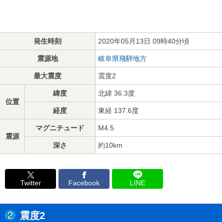
発生時刻
2020年05月13日 09時40分頃
震源地
岐阜県飛騨地方
最大震度
震度2
緯度
北緯 36.3度
位置
経度
東経 137.6度
マグニチュード
M4.5
震源
深さ
約10km
Twitter
Facebook
LINE
震度2