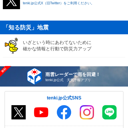
tenki.jp公式X（旧Twitter）をご利用ください。
「知る防災」地震
いざという時にあわてないために
確かな情報と行動で防災力アップ
雨雲レーダーで雨を回避！
tenki.jp公式 天気予報アプリ
tenki.jp公式SNS