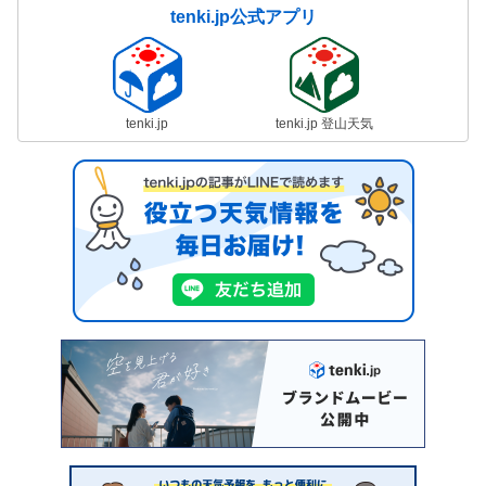
tenki.jp公式アプリ
tenki.jp
tenki.jp 登山天気