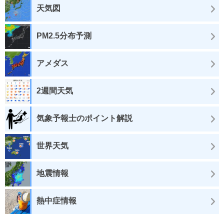
天気図
PM2.5分布予測
アメダス
2週間天気
気象予報士のポイント解説
世界天気
地震情報
熱中症情報