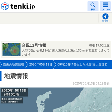
tenki.jp
検索
メニュー
現在地
台風13号情報
06日17:00現在
大型で強い台風13号が南大東島の北東約130kmを西北西に進んで
います
過去の地震情報
2020年05月13日
09時16分頃発生した地震(最大震度1)
地震情報
2020年05月13日09:19発表