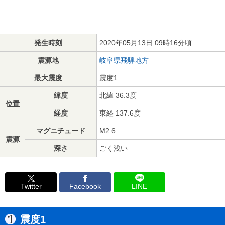
発生時刻
2020年05月13日 09時16分頃
震源地
岐阜県飛騨地方
最大震度
震度1
緯度
北緯 36.3度
位置
経度
東経 137.6度
マグニチュード
M2.6
震源
深さ
ごく浅い
Twitter
Facebook
LINE
震度1