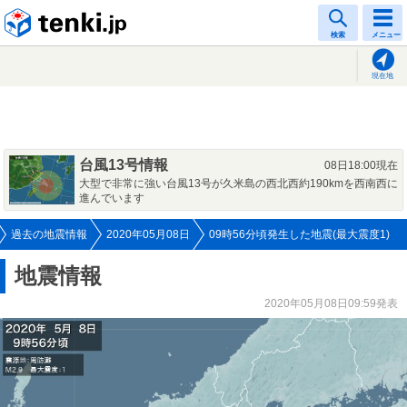
tenki.jp
検索
メニュー
現在地
台風13号情報
08日18:00現在
大型で非常に強い台風13号が久米島の西北西約190kmを西南西に
進んでいます
過去の地震情報
2020年05月08日
09時56分頃発生した地震(最大震度1)
地震情報
2020年05月08日09:59発表