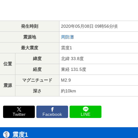
発生時刻
2020年05月08日 09時56分頃
震源地
周防灘
最大震度
震度1
緯度
北緯 33.8度
位置
経度
東経 131.5度
マグニチュード
M2.9
震源
深さ
約10km
Twitter
Facebook
LINE
震度1