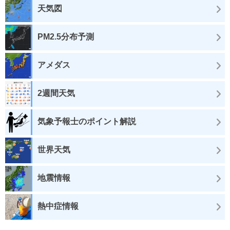
天気図
PM2.5分布予測
アメダス
2週間天気
気象予報士のポイント解説
世界天気
地震情報
熱中症情報