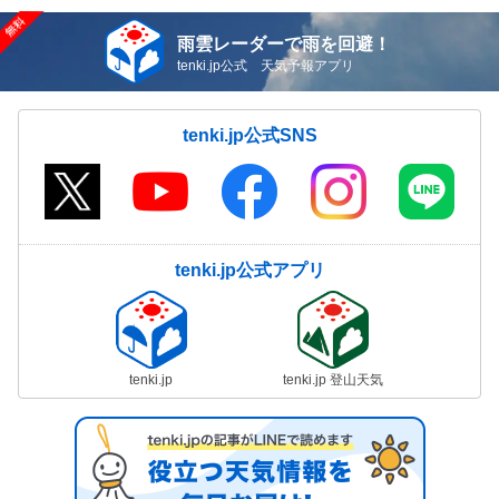
雨雲レーダーで雨を回避！
tenki.jp公式 天気予報アプリ
tenki.jp公式SNS
tenki.jp公式アプリ
tenki.jp
tenki.jp 登山天気