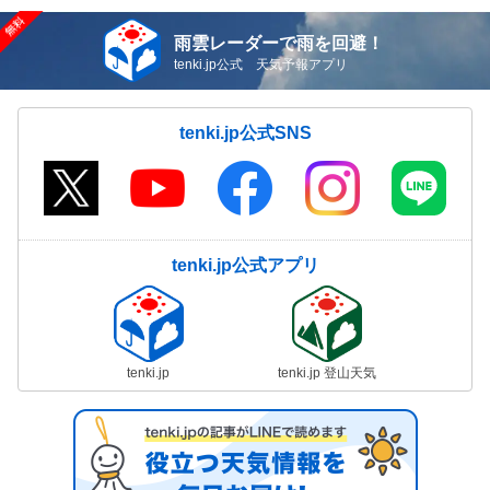
雨雲レーダーで雨を回避！
tenki.jp公式 天気予報アプリ
tenki.jp公式SNS
tenki.jp公式アプリ
tenki.jp
tenki.jp 登山天気