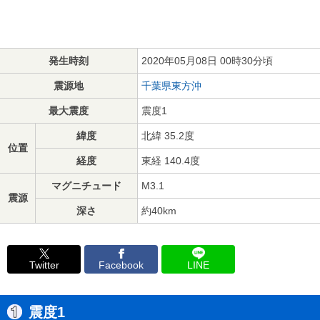
発生時刻
2020年05月08日 00時30分頃
震源地
千葉県東方沖
最大震度
震度1
緯度
北緯 35.2度
位置
経度
東経 140.4度
マグニチュード
M3.1
震源
深さ
約40km
Twitter
Facebook
LINE
震度1