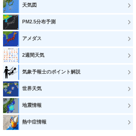
天気図
PM2.5分布予測
アメダス
2週間天気
気象予報士のポイント解説
世界天気
地震情報
熱中症情報