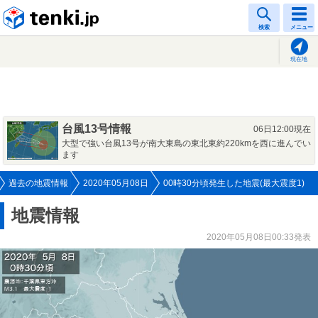
tenki.jp
検索
メニュー
現在地
台風13号情報
06日12:00現在
大型で強い台風13号が南大東島の東北東約220kmを西に進んでい
ます
過去の地震情報
2020年05月08日
00時30分頃発生した地震(最大震度1)
地震情報
2020年05月08日00:33発表