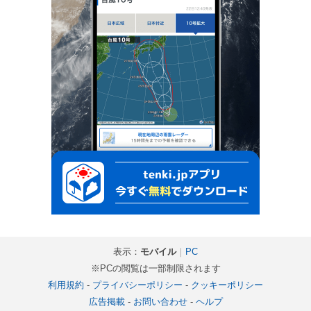
表示：
モバイル
｜
PC
※PCの閲覧は一部制限されます
利用規約
-
プライバシーポリシー
-
クッキーポリシー
広告掲載
-
お問い合わせ
-
ヘルプ