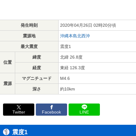
発生時刻
2020年04月26日 02時20分頃
震源地
沖縄本島北西沖
最大震度
震度1
緯度
北緯 26.8度
位置
経度
東経 126.3度
マグニチュード
M4.6
震源
深さ
約10km
Twitter
Facebook
LINE
震度1