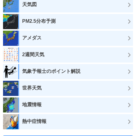
天気図
PM2.5分布予測
アメダス
2週間天気
気象予報士のポイント解説
世界天気
地震情報
熱中症情報