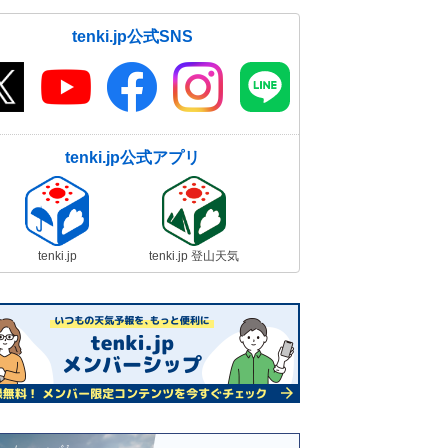
tenki.jp公式SNS
tenki.jp公式アプリ
tenki.jp
tenki.jp 登山天気