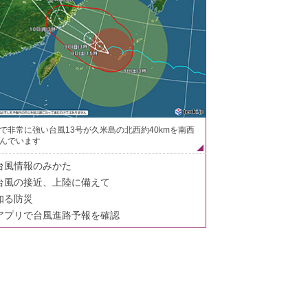
で非常に強い台風13号が久米島の北西約40kmを南西
んでいます
台風情報のみかた
台風の接近、上陸に備えて
知る防災
アプリで台風進路予報を確認