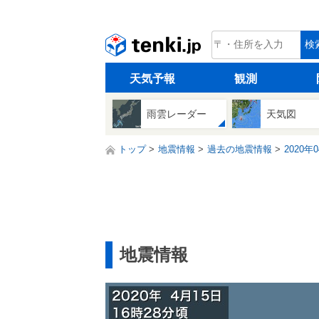
tenki.jp
検
天気予報
観測
雨雲レーダー
天気図
トップ
地震情報
過去の地震情報
2020年
地震情報