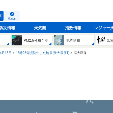
索
現在地
防災情報
天気図
指数情報
レジャー
PM2.5分布予測
地震情報
気
04月15日
16時28分頃発生した地震(最大震度1)
拡大画像