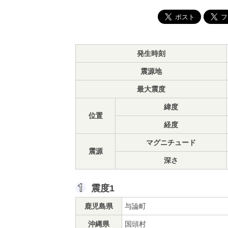
発生時刻
震源地
最大震度
緯度
位置
経度
マグニチュード
震源
深さ
震度1
鹿児島県
与論町
沖縄県
国頭村