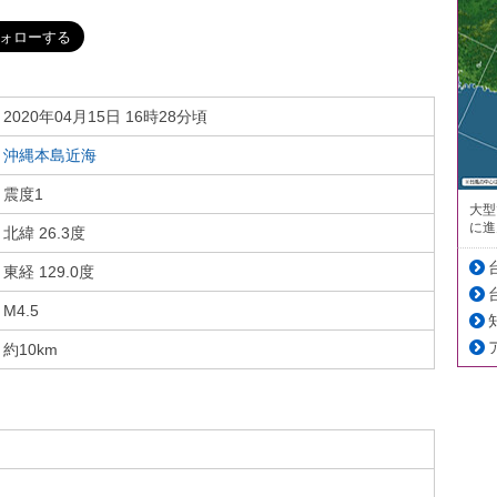
2020年04月15日 16時28分頃
沖縄本島近海
震度1
大型
に進
北緯 26.3度
東経 129.0度
M4.5
約10km