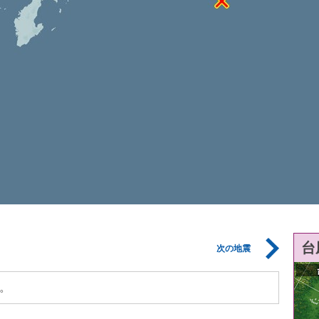
台
次の地震
。