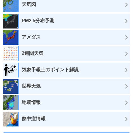
天気図
PM2.5分布予測
アメダス
2週間天気
気象予報士のポイント解説
世界天気
地震情報
熱中症情報