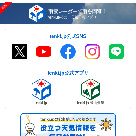
雨雲レーダーで雨を回避！
tenki.jp公式 天気予報アプリ
tenki.jp公式SNS
tenki.jp公式アプリ
tenki.jp
tenki.jp 登山天気