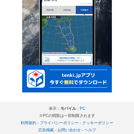
表示：
モバイル
｜
PC
※PCの閲覧は一部制限されます
利用規約
-
プライバシーポリシー
-
クッキーポリシー
広告掲載
-
お問い合わせ
-
ヘルプ