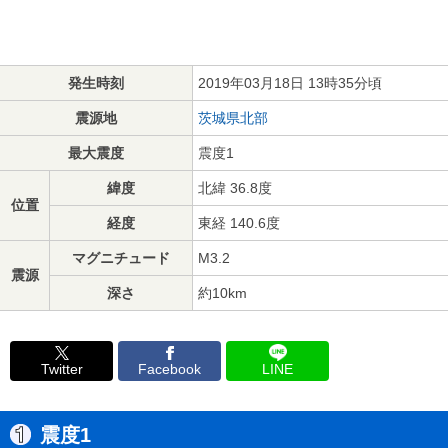
発生時刻
2019年03月18日 13時35分頃
震源地
茨城県北部
最大震度
震度1
緯度
北緯 36.8度
位置
経度
東経 140.6度
マグニチュード
M3.2
震源
深さ
約10km
Twitter
Facebook
LINE
震度1