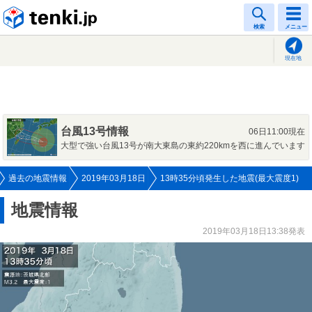
tenki.jp
検索
メニュー
現在地
台風13号情報
06日11:00現在
大型で強い台風13号が南大東島の東約220kmを西に進んでいます
過去の地震情報
2019年03月18日
13時35分頃発生した地震(最大震度1)
地震情報
2019年03月18日13:38発表