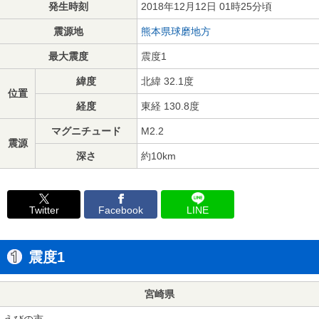
発生時刻
2018年12月12日 01時25分頃
震源地
熊本県球磨地方
最大震度
震度1
緯度
北緯 32.1度
位置
経度
東経 130.8度
マグニチュード
M2.2
震源
深さ
約10km
Twitter
Facebook
LINE
震度1
宮崎県
えびの市