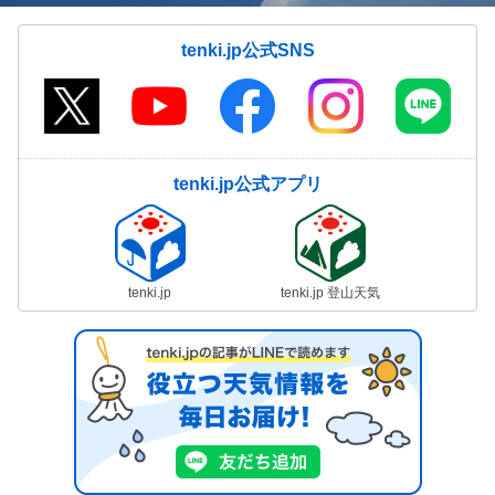
tenki.jp公式SNS
tenki.jp公式アプリ
tenki.jp
tenki.jp 登山天気