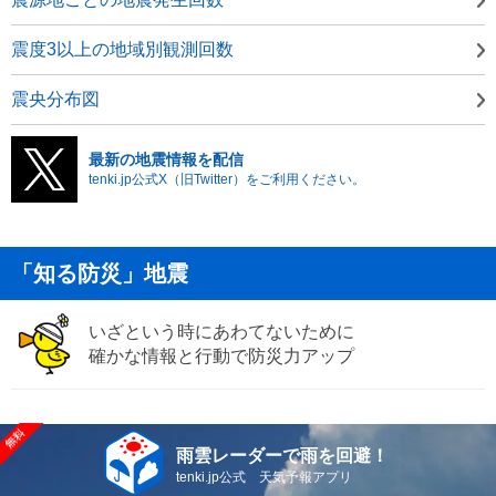
震度3以上の地域別観測回数
震央分布図
最新の地震情報を配信
tenki.jp公式X（旧Twitter）をご利用ください。
「知る防災」地震
いざという時にあわてないために
確かな情報と行動で防災力アップ
雨雲レーダーで雨を回避！
tenki.jp公式 天気予報アプリ