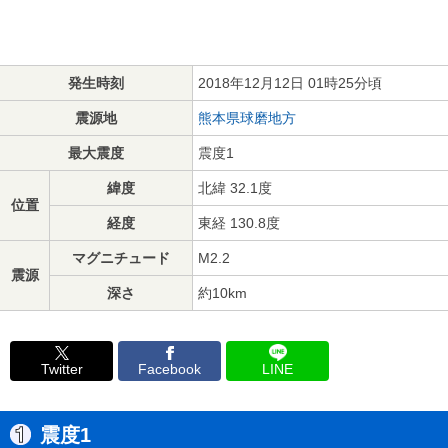
発生時刻
2018年12月12日 01時25分頃
震源地
熊本県球磨地方
最大震度
震度1
緯度
北緯 32.1度
位置
経度
東経 130.8度
マグニチュード
M2.2
震源
深さ
約10km
Twitter
Facebook
LINE
震度1