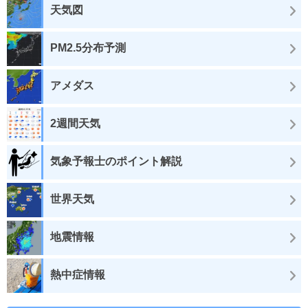
天気図
PM2.5分布予測
アメダス
2週間天気
気象予報士のポイント解説
世界天気
地震情報
熱中症情報