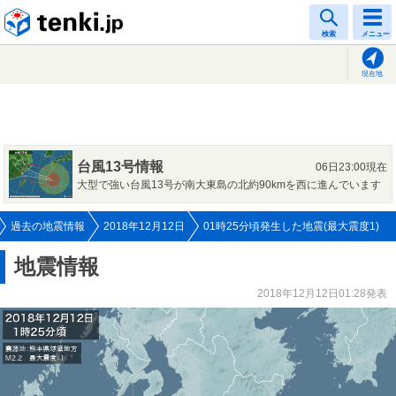
tenki.jp
検索
メニュー
現在地
台風13号情報
06日23:00現在
大型で強い台風13号が南大東島の北約90kmを西に進んでいます
過去の地震情報
2018年12月12日
01時25分頃発生した地震(最大震度1)
地震情報
2018年12月12日01:28発表