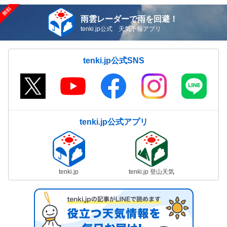
雨雲レーダーで雨を回避！
tenki.jp公式 天気予報アプリ
tenki.jp公式SNS
tenki.jp公式アプリ
tenki.jp
tenki.jp 登山天気