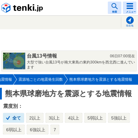
tenki.jp
検索
メニュー
現在地
台風13号情報
06日07:00現在
大型で強い台風13号が南大東島の東約300kmを西北西に進んでい
ます
地震情報
震源地ごとの地震発生回数
熊本県球磨地方を震源とする地震情報
熊本県球磨地方を震源とする地震情報
震度別：
全て
2以上
3以上
4以上
5弱以上
5強以上
6弱以上
6強以上
7