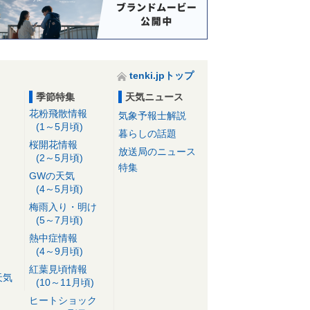
tenki.jpトップ
季節特集
天気ニュース
花粉飛散情報
気象予報士解説
(1～5月頃)
暮らしの話題
桜開花情報
放送局のニュース
(2～5月頃)
特集
GWの天気
(4～5月頃)
梅雨入り・明け
(5～7月頃)
熱中症情報
(4～9月頃)
紅葉見頃情報
天気
(10～11月頃)
ヒートショック