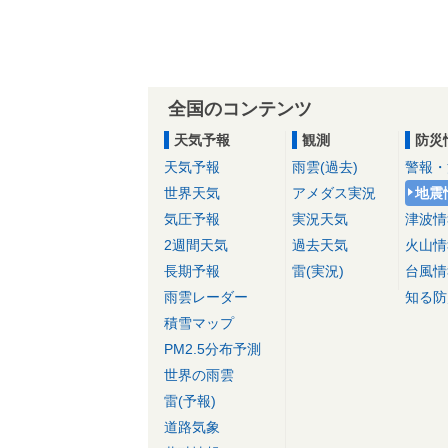
全国のコンテンツ
天気予報
観測
防災
天気予報
雨雲(過去)
警報・
世界天気
アメダス実況
地震
気圧予報
実況天気
津波情
2週間天気
過去天気
火山情
長期予報
雷(実況)
台風情
雨雲レーダー
知る防
積雪マップ
PM2.5分布予測
世界の雨雲
雷(予報)
道路気象