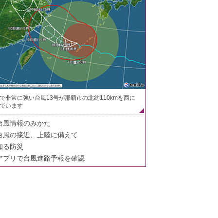
で非常に強い台風13号が那覇市の北約110kmを西に
でいます
台風情報のみかた
台風の接近、上陸に備えて
知る防災
アプリで台風進路予報を確認