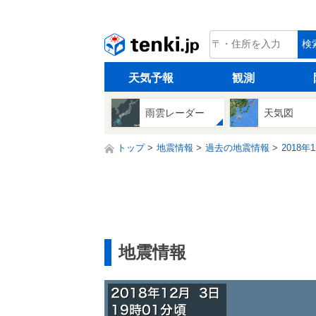
tenki.jp
検
天気予報
観測
雨雲レーダー
天気図
トップ
地震情報
過去の地震情報
2018年
地震情報