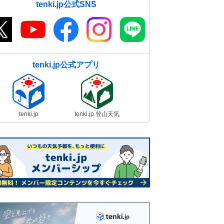
tenki.jp公式SNS
tenki.jp公式アプリ
tenki.jp
tenki.jp 登山天気