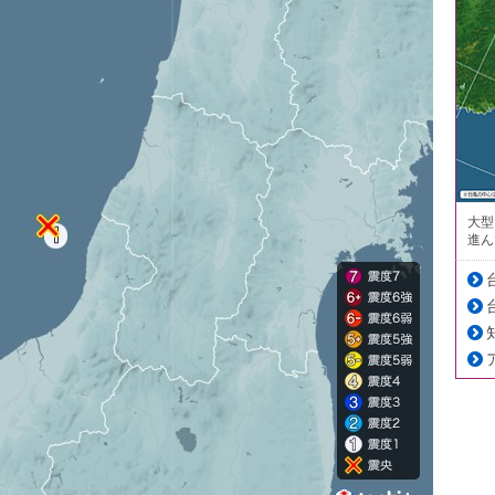
大型
進ん