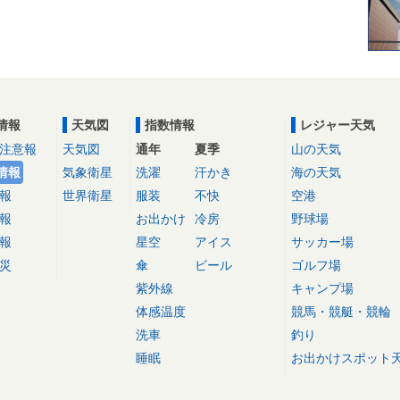
情報
天気図
指数情報
レジャー天気
注意報
天気図
通年
夏季
山の天気
情報
気象衛星
洗濯
汗かき
海の天気
報
世界衛星
服装
不快
空港
報
お出かけ
冷房
野球場
報
星空
アイス
サッカー場
災
傘
ビール
ゴルフ場
紫外線
キャンプ場
体感温度
競馬・競艇・競輪
洗車
釣り
睡眠
お出かけスポット