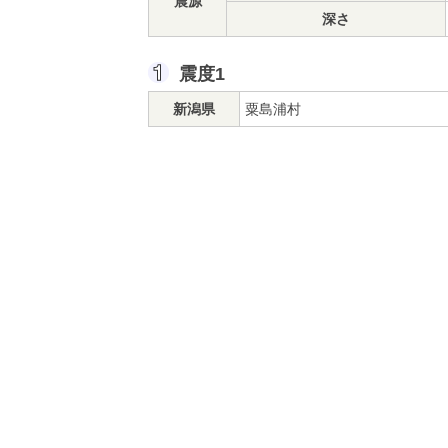
震源
深さ
震度1
新潟県
粟島浦村