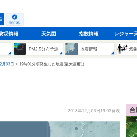
索
現在地
防災情報
天気図
指数情報
レジャー
PM2.5分布予測
地震情報
気
12月03日
19時01分頃発生した地震(最大震度1)
台
2018年12月03日19:03発表