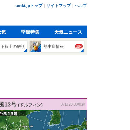
tenki.jpトップ
｜
サイトマップ
｜
ヘルプ
天気
季節特集
天気ニュース
象予報士の解説
熱中症情報
注目
風13号
(ドルフィン)
07日20:00現在