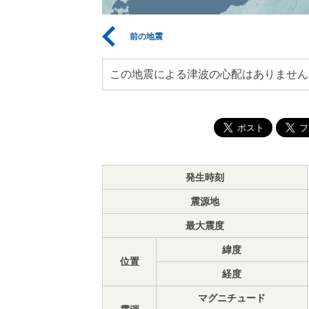
前の地震
この地震による津波の心配はありません
発生時刻
震源地
最大震度
緯度
位置
経度
マグニチュード