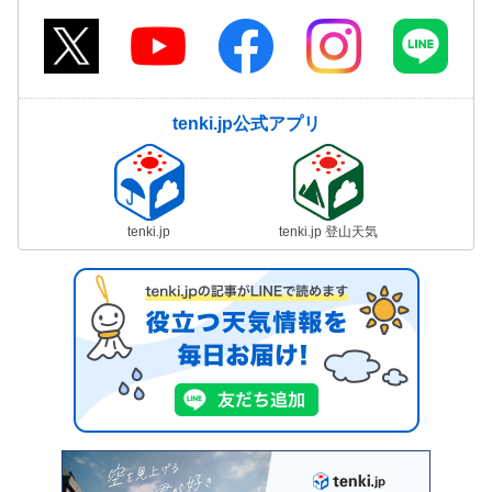
tenki.jp公式アプリ
tenki.jp
tenki.jp 登山天気