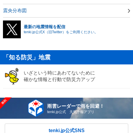
震央分布図
最新の地震情報を配信
tenki.jp公式X（旧Twitter）をご利用ください。
「知る防災」地震
いざという時にあわてないために
確かな情報と行動で防災力アップ
雨雲レーダーで雨を回避！
tenki.jp公式 天気予報アプリ
tenki.jp公式SNS