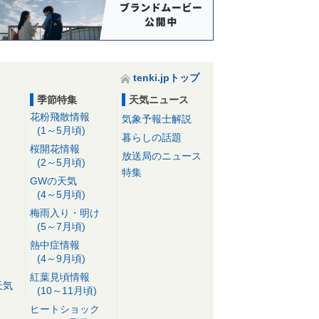
tenki.jpトップ
季節特集
天気ニュース
花粉飛散情報
気象予報士解説
(1～5月頃)
暮らしの話題
桜開花情報
放送局のニュース
(2～5月頃)
特集
GWの天気
(4～5月頃)
梅雨入り・明け
(5～7月頃)
熱中症情報
(4～9月頃)
紅葉見頃情報
天気
(10～11月頃)
ヒートショック