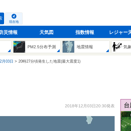
索
現在地
防災情報
天気図
指数情報
レジャー
PM2.5分布予測
地震情報
気
12月03日
20時27分頃発生した地震(最大震度1)
台
2018年12月03日20:30発表