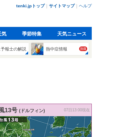
tenki.jpトップ
｜
サイトマップ
｜
ヘルプ
天気
季節特集
天気ニュース
象予報士の解説
熱中症情報
注目
風13号
(ドルフィン)
07日13:00現在