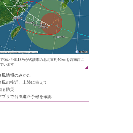
で強い台風13号が名護市の北北東約40kmを西南西に
でいます
台風情報のみかた
台風の接近、上陸に備えて
知る防災
アプリで台風進路予報を確認