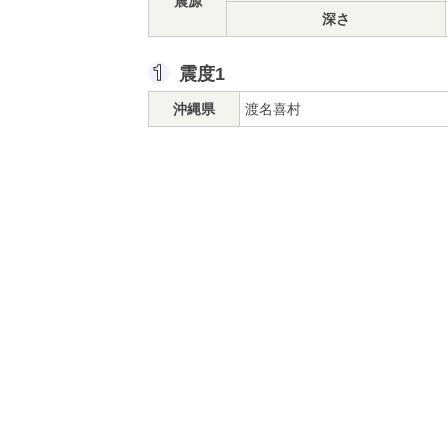
震源
深さ
震度1
沖縄県
渡名喜村