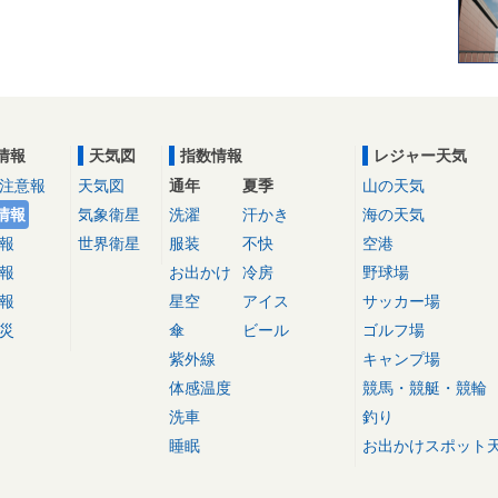
情報
天気図
指数情報
レジャー天気
注意報
天気図
通年
夏季
山の天気
情報
気象衛星
洗濯
汗かき
海の天気
報
世界衛星
服装
不快
空港
報
お出かけ
冷房
野球場
報
星空
アイス
サッカー場
災
傘
ビール
ゴルフ場
紫外線
キャンプ場
体感温度
競馬・競艇・競輪
洗車
釣り
睡眠
お出かけスポット