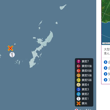
大型
進ん