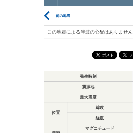
前の地震
この地震による津波の心配はありません
発生時刻
震源地
最大震度
緯度
位置
経度
マグニチュード