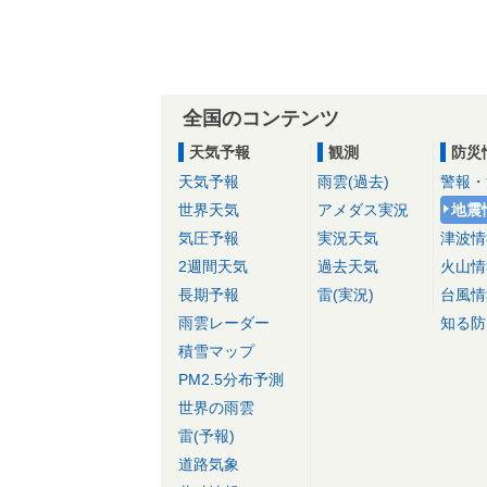
全国のコンテンツ
天気予報
観測
防災
天気予報
雨雲(過去)
警報・
世界天気
アメダス実況
地震
気圧予報
実況天気
津波情
2週間天気
過去天気
火山情
長期予報
雷(実況)
台風情
雨雲レーダー
知る防
積雪マップ
PM2.5分布予測
世界の雨雲
雷(予報)
道路気象