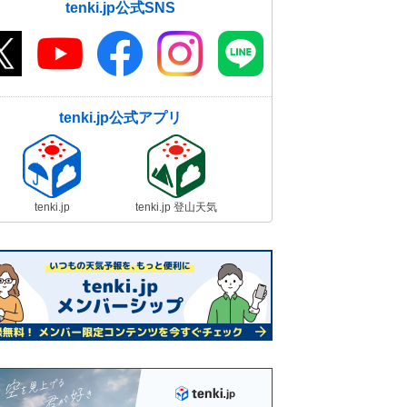
tenki.jp公式SNS
tenki.jp公式アプリ
tenki.jp
tenki.jp 登山天気