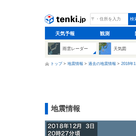
tenki.jp
検
天気予報
観測
雨雲レーダー
天気図
トップ
地震情報
過去の地震情報
2018年
地震情報