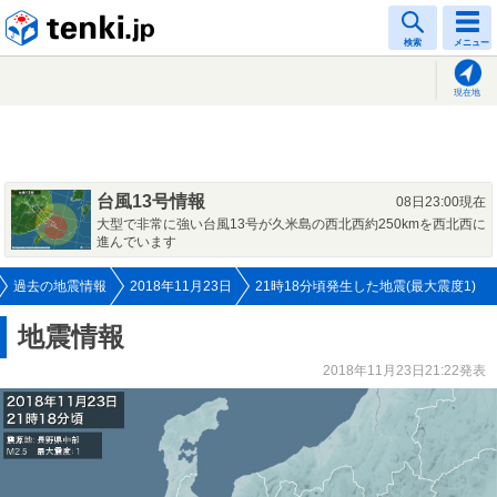
tenki.jp
検索
メニュー
現在地
台風13号情報
08日23:00現在
大型で非常に強い台風13号が久米島の西北西約250kmを西北西に
進んでいます
過去の地震情報
2018年11月23日
21時18分頃発生した地震(最大震度1)
地震情報
2018年11月23日21:22発表