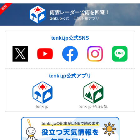
雨雲レーダーで雨を回避！
tenki.jp公式 天気予報アプリ
tenki.jp公式SNS
tenki.jp公式アプリ
tenki.jp
tenki.jp 登山天気