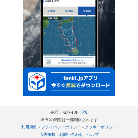
表示：
モバイル
｜
PC
※PCの閲覧は一部制限されます
利用規約
-
プライバシーポリシー
-
クッキーポリシー
広告掲載
-
お問い合わせ
-
ヘルプ