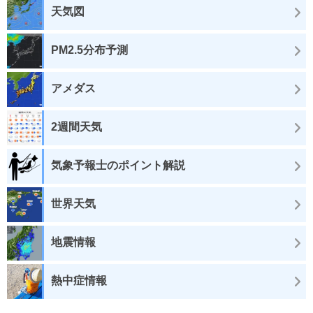
天気図
PM2.5分布予測
アメダス
2週間天気
気象予報士のポイント解説
世界天気
地震情報
熱中症情報