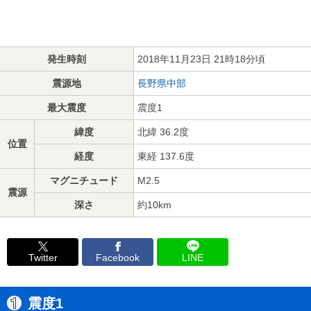
発生時刻
2018年11月23日 21時18分頃
震源地
長野県中部
最大震度
震度1
緯度
北緯 36.2度
位置
経度
東経 137.6度
マグニチュード
M2.5
震源
深さ
約10km
Twitter
Facebook
LINE
震度1