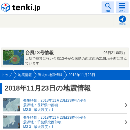
tenki.jp
検索
メニュー
現在地
台風13号情報
08日21:00現在
大型で非常に強い台風13号が久米島の西北西約210kmを西に進ん
でいます
トップ
地震情報
過去の地震情報
2018年11月23日
2018年11月23日の地震情報
発生時刻：2018年11月23日23時47分頃
震源地：長野県中部頃
M2.0
最大震度：1
発生時刻：2018年11月23日23時44分頃
震源地：千葉県北西部頃
M3.3
最大震度：1