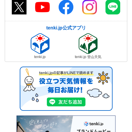
tenki.jp公式アプリ
tenki.jp
tenki.jp 登山天気