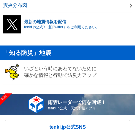
震央分布図
最新の地震情報を配信
tenki.jp公式X（旧Twitter）をご利用ください。
「知る防災」地震
いざという時にあわてないために
確かな情報と行動で防災力アップ
雨雲レーダーで雨を回避！
tenki.jp公式 天気予報アプリ
tenki.jp公式SNS