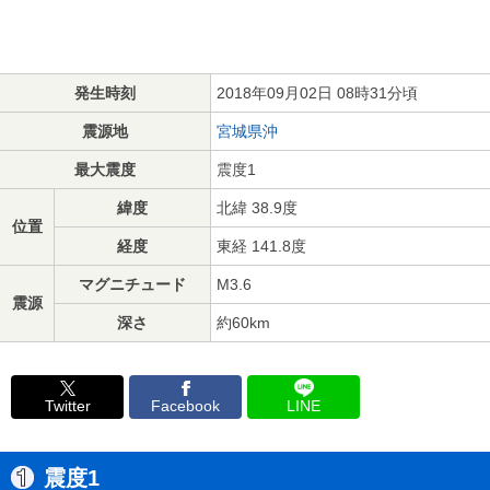
発生時刻
2018年09月02日 08時31分頃
震源地
宮城県沖
最大震度
震度1
緯度
北緯 38.9度
位置
経度
東経 141.8度
マグニチュード
M3.6
震源
深さ
約60km
Twitter
Facebook
LINE
震度1