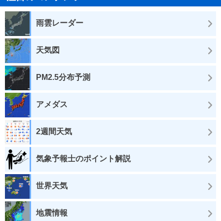
雨雲レーダー
天気図
PM2.5分布予測
アメダス
2週間天気
気象予報士のポイント解説
世界天気
地震情報