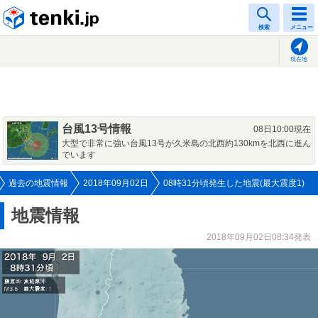
tenki.jp
検索
メニュー
現在地
台風13号情報
08日10:00現在
大型で非常に強い台風13号が久米島の北西約130kmを北西に進ん
でいます
過去の地震情報
2018年09月02日
08時31分頃発生した地震(最大震度1)
地震情報
2018年09月02日08:34発表