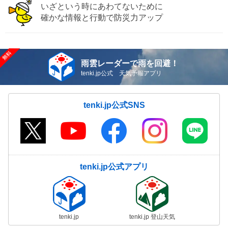
いざという時にあわてないために
確かな情報と行動で防災力アップ
雨雲レーダーで雨を回避！
tenki.jp公式 天気予報アプリ
tenki.jp公式SNS
tenki.jp公式アプリ
tenki.jp
tenki.jp 登山天気