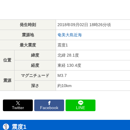
発生時刻
2018年09月02日 18時26分頃
震源地
奄美大島近海
最大震度
震度1
緯度
北緯 28.1度
位置
経度
東経 130.4度
マグニチュード
M3.7
震源
深さ
約10km
Twitter
Facebook
LINE
震度1