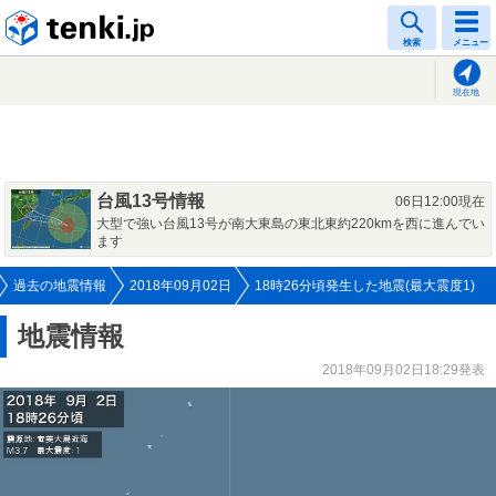
tenki.jp
検索
メニュー
現在地
台風13号情報
06日12:00現在
大型で強い台風13号が南大東島の東北東約220kmを西に進んでい
ます
過去の地震情報
2018年09月02日
18時26分頃発生した地震(最大震度1)
地震情報
2018年09月02日18:29発表