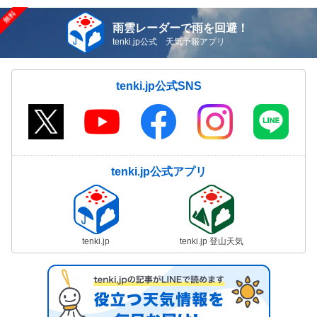
雨雲レーダーで雨を回避！
tenki.jp公式 天気予報アプリ
tenki.jp公式SNS
tenki.jp公式アプリ
tenki.jp
tenki.jp 登山天気