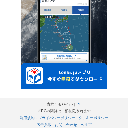
表示：
モバイル
｜
PC
※PCの閲覧は一部制限されます
利用規約
-
プライバシーポリシー
-
クッキーポリシー
広告掲載
-
お問い合わせ
-
ヘルプ