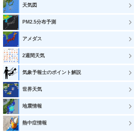
天気図
PM2.5分布予測
アメダス
2週間天気
気象予報士のポイント解説
世界天気
地震情報
熱中症情報