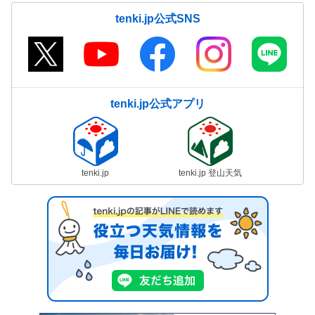
tenki.jp公式SNS
tenki.jp公式アプリ
tenki.jp
tenki.jp 登山天気