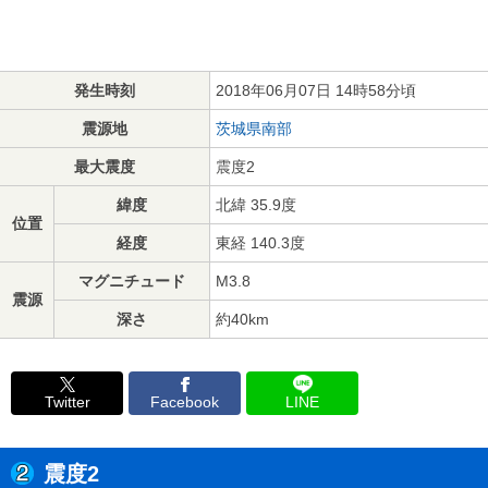
発生時刻
2018年06月07日 14時58分頃
震源地
茨城県南部
最大震度
震度2
緯度
北緯 35.9度
位置
経度
東経 140.3度
マグニチュード
M3.8
震源
深さ
約40km
Twitter
Facebook
LINE
震度2