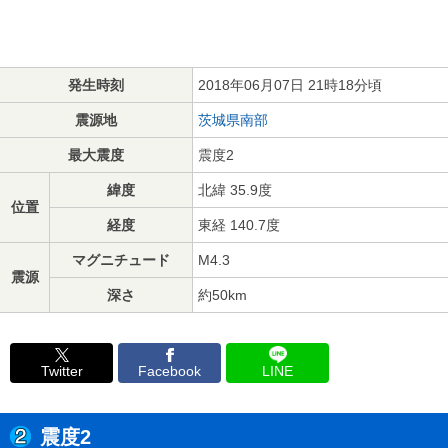
発生時刻
2018年06月07日 21時18分頃
震源地
茨城県南部
最大震度
震度2
緯度
北緯 35.9度
位置
経度
東経 140.7度
マグニチュード
M4.3
震源
深さ
約50km
Twitter
Facebook
LINE
震度2