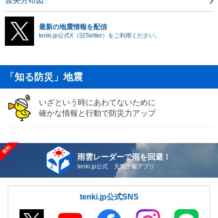
震央分布図
最新の地震情報を配信
tenki.jp公式X（旧Twitter）をご利用ください。
「知る防災」地震
いざという時にあわてないために
確かな情報と行動で防災力アップ
雨雲レーダーで雨を回避！
tenki.jp公式 天気予報アプリ
tenki.jp公式SNS