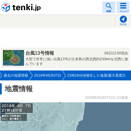
tenki.jp
検索
メニュー
現在地
台風13号情報
08日22:00現在
大型で非常に強い台風13号が久米島の西北西約230kmを北西に進
んでいます
過去の地震情報
2018年06月07日
21時18分頃発生した地震(最大震度2)
地震情報
2018年06月07日21:21発表