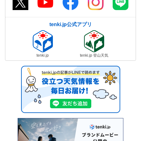
tenki.jp公式アプリ
tenki.jp
tenki.jp 登山天気