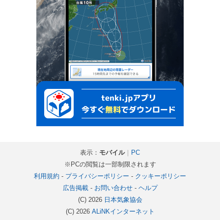
表示：
モバイル
｜
PC
※PCの閲覧は一部制限されます
利用規約
-
プライバシーポリシー
-
クッキーポリシー
広告掲載
-
お問い合わせ
-
ヘルプ
(C) 2026
日本気象協会
(C) 2026
ALiNKインターネット