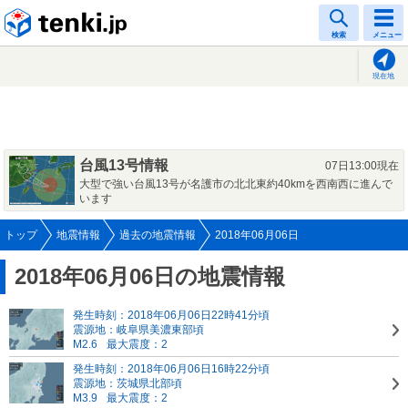
tenki.jp
検索
メニュー
現在地
台風13号情報
07日13:00現在
大型で強い台風13号が名護市の北北東約40kmを西南西に進んで
います
トップ
地震情報
過去の地震情報
2018年06月06日
2018年06月06日の地震情報
発生時刻：2018年06月06日22時41分頃
震源地：岐阜県美濃東部頃
M2.6
最大震度：2
発生時刻：2018年06月06日16時22分頃
震源地：茨城県北部頃
M3.9
最大震度：2