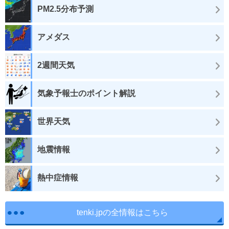
PM2.5分布予測
アメダス
2週間天気
気象予報士のポイント解説
世界天気
地震情報
熱中症情報
tenki.jpの全情報はこちら