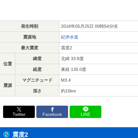
発生時刻
2018年05月25日 00時54分頃
震源地
紀伊水道
最大震度
震度2
緯度
北緯 33.8度
位置
経度
東経 135.0度
マグニチュード
M3.4
震源
深さ
約10km
Twitter
Facebook
LINE
震度2