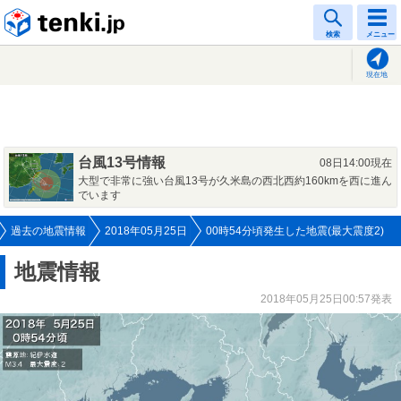
tenki.jp
検索
メニュー
現在地
台風13号情報
08日14:00現在
大型で非常に強い台風13号が久米島の西北西約160kmを西に進ん
でいます
過去の地震情報
2018年05月25日
00時54分頃発生した地震(最大震度2)
地震情報
2018年05月25日00:57発表