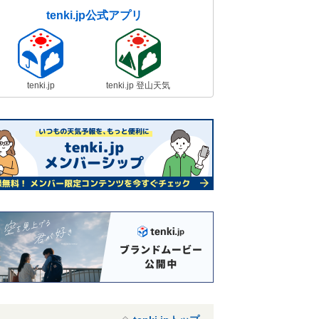
tenki.jp公式アプリ
tenki.jp
tenki.jp 登山天気