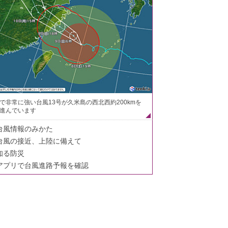
で非常に強い台風13号が久米島の西北西約200kmを
進んでいます
台風情報のみかた
台風の接近、上陸に備えて
知る防災
アプリで台風進路予報を確認