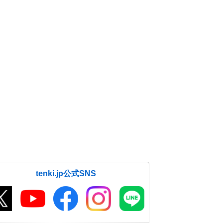
tenki.jp公式SNS