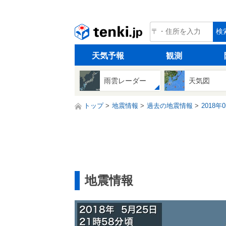
tenki.jp
検
天気予報
観測
雨雲レーダー
天気図
トップ
地震情報
過去の地震情報
2018年
地震情報