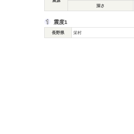
震源
深さ
震度1
長野県
栄村