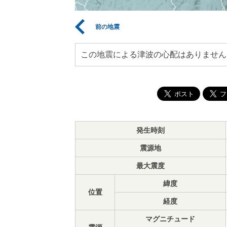
前の地震
この地震による津波の心配はありません
発生時刻
震源地
最大震度
緯度
位置
経度
マグニチュード