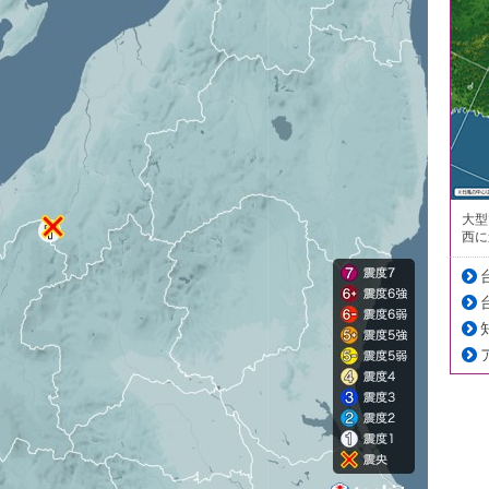
大型
西に