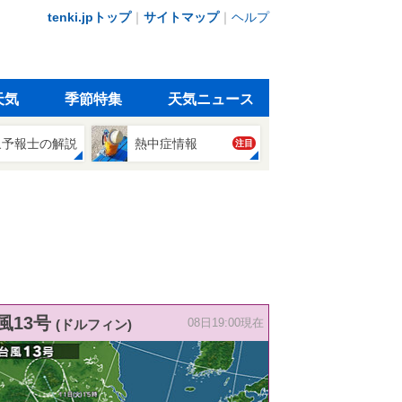
tenki.jpトップ
｜
サイトマップ
｜
ヘルプ
天気
季節特集
天気ニュース
象予報士の解説
熱中症情報
注目
風13号
(ドルフィン)
08日19:00現在