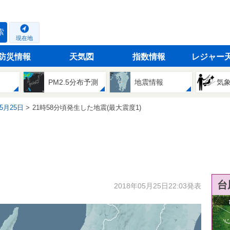
索
現在地
防災情報
天気図
指数情報
レジャー
PM2.5分布予測
地震情報
気
05月25日
21時58分頃発生した地震(最大震度1)
台
2018年05月25日22:03発表