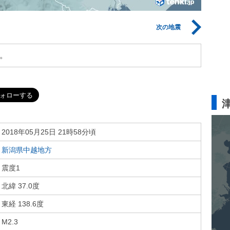
次の地震
。
2018年05月25日 21時58分頃
新潟県中越地方
震度1
北緯 37.0度
東経 138.6度
M2.3