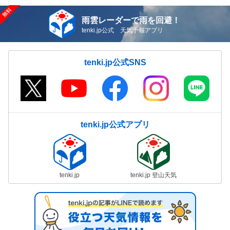
雨雲レーダーで雨を回避！
tenki.jp公式 天気予報アプリ
tenki.jp公式SNS
tenki.jp公式アプリ
tenki.jp
tenki.jp 登山天気