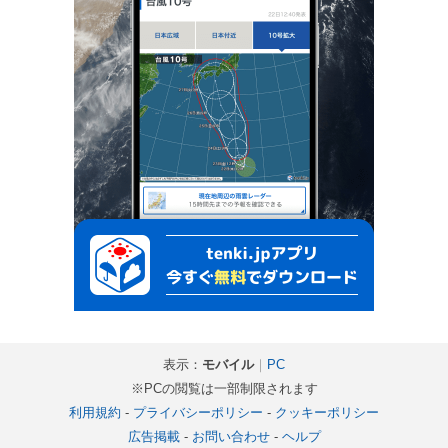
表示：
モバイル
｜
PC
※PCの閲覧は一部制限されます
利用規約
-
プライバシーポリシー
-
クッキーポリシー
広告掲載
-
お問い合わせ
-
ヘルプ