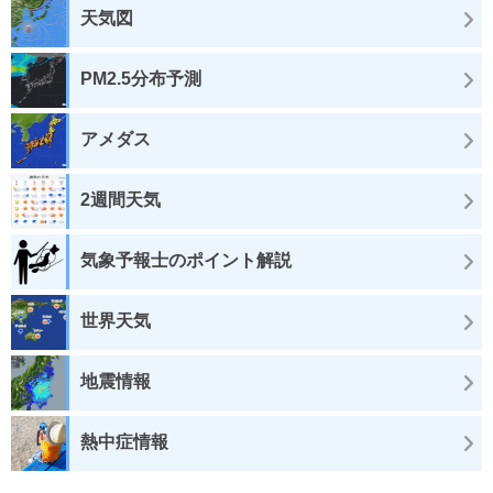
天気図
PM2.5分布予測
アメダス
2週間天気
気象予報士のポイント解説
世界天気
地震情報
熱中症情報