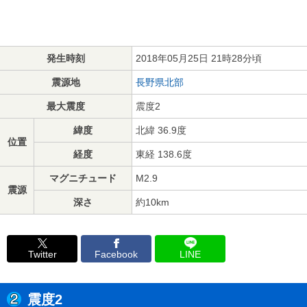
発生時刻
2018年05月25日 21時28分頃
震源地
長野県北部
最大震度
震度2
緯度
北緯 36.9度
位置
経度
東経 138.6度
マグニチュード
M2.9
震源
深さ
約10km
Twitter
Facebook
LINE
震度2