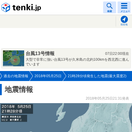
tenki.jp
検索
メニュー
現在地
台風13号情報
07日22:00現在
大型で非常に強い台風13号が久米島の北約100kmを西北西に進ん
でいます
過去の地震情報
2018年05月25日
21時28分頃発生した地震(最大震度2)
地震情報
2018年05月25日21:31発表