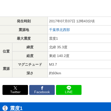
発生時刻
2017年07月07日 12時43分頃
震源地
千葉県北西部
最大震度
震度1
緯度
北緯 35.3度
位置
経度
東経 140.2度
マグニチュード
M3.7
震源
深さ
約60km
Twitter
Facebook
LINE
震度1