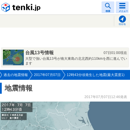
tenki.jp
検索
メニュー
現在地
台風13号情報
07日01:00現在
大型で強い台風13号が南大東島の北北西約110kmを西に進んでい
ます
過去の地震情報
2017年07月07日
12時43分頃発生した地震(最大震度1)
地震情報
2017年07月07日12:46発表