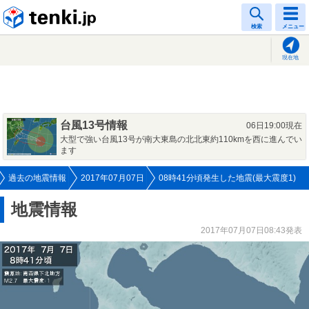
tenki.jp
検索
メニュー
現在地
台風13号情報
06日19:00現在
大型で強い台風13号が南大東島の北北東約110kmを西に進んでい
ます
過去の地震情報
2017年07月07日
08時41分頃発生した地震(最大震度1)
地震情報
2017年07月07日08:43発表