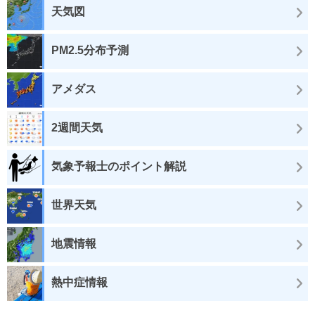
天気図
PM2.5分布予測
アメダス
2週間天気
気象予報士のポイント解説
世界天気
地震情報
熱中症情報