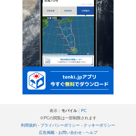
表示：
モバイル
｜
PC
※PCの閲覧は一部制限されます
利用規約
-
プライバシーポリシー
-
クッキーポリシー
広告掲載
-
お問い合わせ
-
ヘルプ