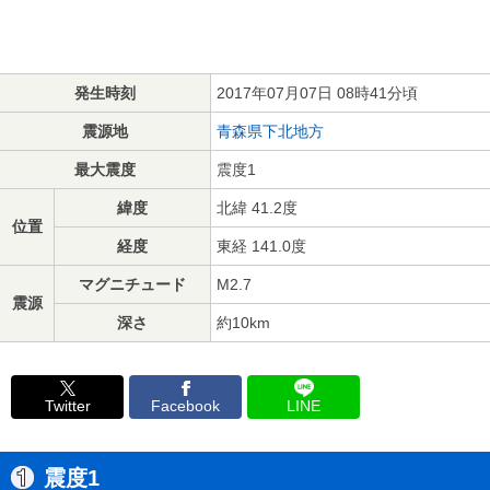
発生時刻
2017年07月07日 08時41分頃
震源地
青森県下北地方
最大震度
震度1
緯度
北緯 41.2度
位置
経度
東経 141.0度
マグニチュード
M2.7
震源
深さ
約10km
Twitter
Facebook
LINE
震度1