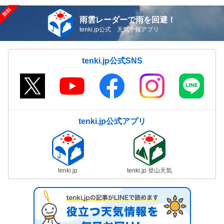
雨雲レーダーで雨を回避！
tenki.jp公式 天気予報アプリ
tenki.jp公式SNS
tenki.jp公式アプリ
tenki.jp
tenki.jp 登山天気