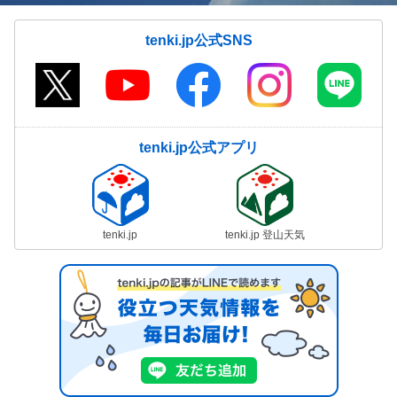
tenki.jp公式SNS
tenki.jp公式アプリ
tenki.jp
tenki.jp 登山天気