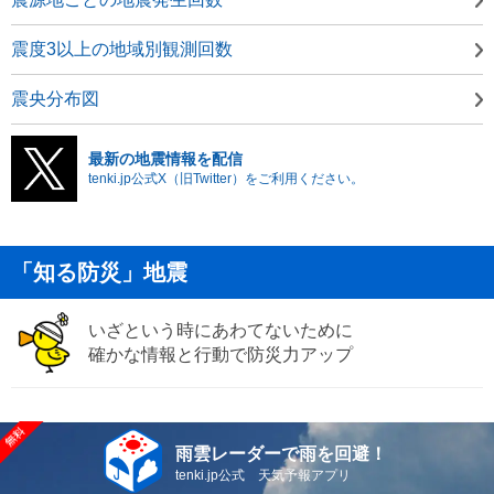
震度3以上の地域別観測回数
震央分布図
最新の地震情報を配信
tenki.jp公式X（旧Twitter）をご利用ください。
「知る防災」地震
いざという時にあわてないために
確かな情報と行動で防災力アップ
雨雲レーダーで雨を回避！
tenki.jp公式 天気予報アプリ