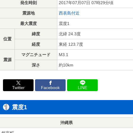
発生時刻
2017年07月07日 07時29分頃
震源地
西表島付近
最大震度
震度1
緯度
北緯 24.3度
位置
経度
東経 123.7度
マグニチュード
M3.1
震源
深さ
約10km
Twitter
Facebook
LINE
震度1
沖縄県
竹富町