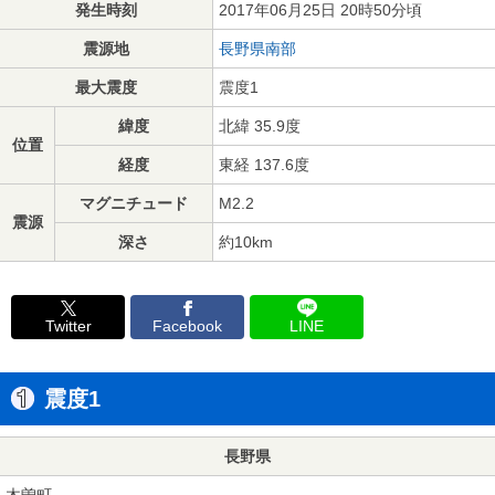
発生時刻
2017年06月25日 20時50分頃
震源地
長野県南部
最大震度
震度1
緯度
北緯 35.9度
位置
経度
東経 137.6度
マグニチュード
M2.2
震源
深さ
約10km
Twitter
Facebook
LINE
震度1
長野県
木曽町