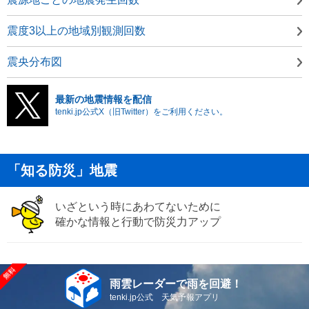
震度3以上の地域別観測回数
震央分布図
最新の地震情報を配信
tenki.jp公式X（旧Twitter）をご利用ください。
「知る防災」地震
いざという時にあわてないために
確かな情報と行動で防災力アップ
雨雲レーダーで雨を回避！
tenki.jp公式 天気予報アプリ