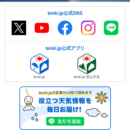
tenki.jp公式SNS
tenki.jp公式アプリ
tenki.jp
tenki.jp 登山天気