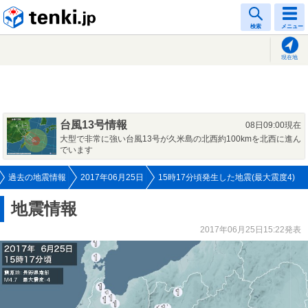
tenki.jp
検索
メニュー
現在地
台風13号情報
08日09:00現在
大型で非常に強い台風13号が久米島の北西約100kmを北西に進ん
でいます
過去の地震情報
2017年06月25日
15時17分頃発生した地震(最大震度4)
地震情報
2017年06月25日15:22発表