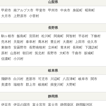
山梨県
甲府市
南アルプス市
甲斐市
甲州市
中央市
身延町
昭和町
大月市
上野原市
小菅村
長野県
駒ヶ根市
飯島町
宮田村
松川町
阿南町
阿智村
平谷村
下條村
売木村
天龍村
泰阜村
喬木村
豊丘村
大鹿村
上田市
佐久市
東御市
安曇野市
長野南牧村
立科町
青木村
長和町
下諏訪町
原村
山形村
朝日村
筑北村
長野市
大町市
千曲市
坂城町
信濃町
小川村
岐阜県
飛騨市
白川村
恵那市
可児市
川辺町
八百津町
岐阜市
関市
美濃市
瑞穂市
郡上市
岐南町
揖斐川町
大野町
静岡県
伊豆市
伊豆の国市
富士宮市
富士市
静岡葵区
静岡駿河区