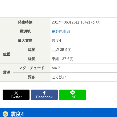
発生時刻
2017年06月25日 15時17分頃
震源地
長野県南部
最大震度
震度4
緯度
北緯 35.9度
位置
経度
東経 137.6度
マグニチュード
M4.7
震源
深さ
ごく浅い
Twitter
Facebook
LINE
震度4