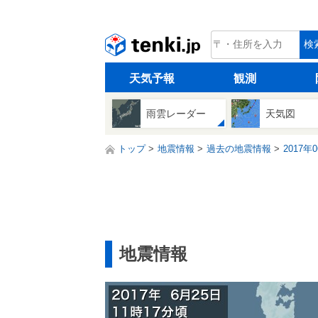
tenki.jp
検
天気予報
観測
雨雲レーダー
天気図
トップ
地震情報
過去の地震情報
2017年
地震情報