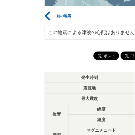
前の地震
この地震による津波の心配はありません
発生時刻
震源地
最大震度
緯度
位置
経度
マグニチュード