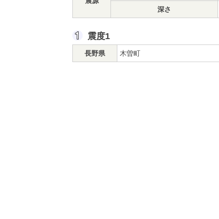
震源
深さ
震度1
長野県
木曽町