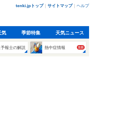
tenki.jpトップ
｜
サイトマップ
｜
ヘルプ
天気
季節特集
天気ニュース
象予報士の解説
熱中症情報
注目