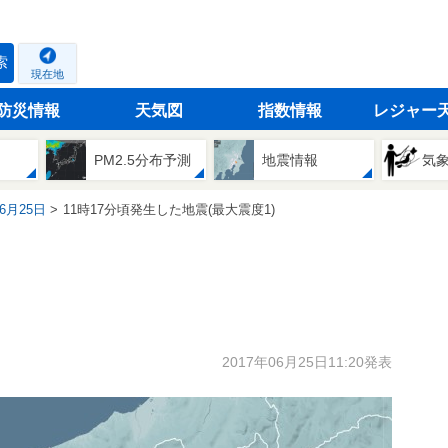
索
現在地
防災情報
天気図
指数情報
レジャー
PM2.5分布予測
地震情報
気
06月25日
11時17分頃発生した地震(最大震度1)
2017年06月25日11:20発表