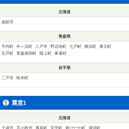
北海道
函館市
青森県
平内町
外ヶ浜町
八戸市
野辺地町
七戸町
横浜町
東北町
五戸町
青森南部町
階上町
東通村
岩手県
二戸市
軽米町
震度1
北海道
千歳市
苫小牧市
厚真町
安平町
新ひだか町
浦河町