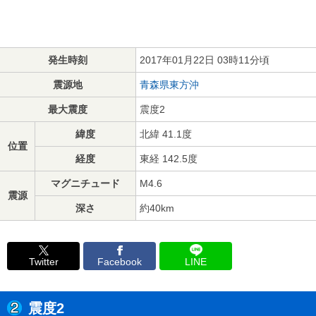
発生時刻
2017年01月22日 03時11分頃
震源地
青森県東方沖
最大震度
震度2
緯度
北緯 41.1度
位置
経度
東経 142.5度
マグニチュード
M4.6
震源
深さ
約40km
Twitter
Facebook
LINE
震度2