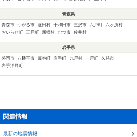
青森県
青森市
つがる市
蓬田村
十和田市
三沢市
六戸町
六ヶ所村
おいらせ町
三戸町
新郷村
むつ市
佐井村
岩手県
盛岡市
八幡平市
葛巻町
岩手町
九戸村
一戸町
久慈市
岩手洋野町
関連情報
最新の地震情報