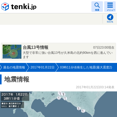
tenki.jp
検索
メニュー
現在地
台風13号情報
07日23:00現在
大型で非常に強い台風13号が久米島の北約90kmを西に進んでい
ます
過去の地震情報
2017年01月22日
03時11分頃発生した地震(最大震度2)
地震情報
2017年01月22日03:14発表