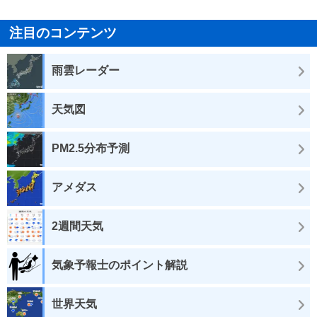
注目のコンテンツ
雨雲レーダー
天気図
PM2.5分布予測
アメダス
2週間天気
気象予報士のポイント解説
世界天気