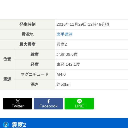
発生時刻
2016年11月29日 12時46分頃
震源地
岩手県沖
最大震度
震度2
緯度
北緯 39.6度
位置
経度
東経 142.1度
マグニチュード
M4.0
震源
深さ
約50km
Twitter
Facebook
LINE
震度2