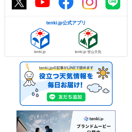
tenki.jp公式アプリ
tenki.jp
tenki.jp 登山天気