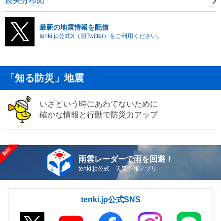
震央分布図
最新の地震情報を配信
tenki.jp公式X（旧Twitter）をご利用ください。
「知る防災」地震
いざという時にあわてないために
確かな情報と行動で防災力アップ
雨雲レーダーで雨を回避！
tenki.jp公式 天気予報アプリ
tenki.jp公式SNS