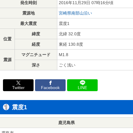
発生時刻
2016年11月29日 07時16分頃
震源地
宮崎県南部山沿い
最大震度
震度1
緯度
北緯 32.0度
位置
経度
東経 130.8度
マグニチュード
M1.8
震源
深さ
ごく浅い
Twitter
Facebook
LINE
震度1
鹿児島県
霧島市