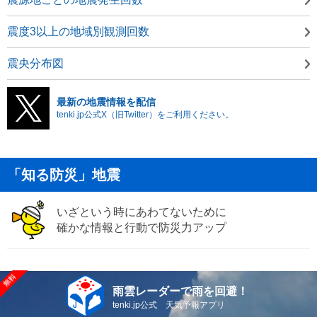
震度3以上の地域別観測回数
震央分布図
最新の地震情報を配信
tenki.jp公式X（旧Twitter）をご利用ください。
「知る防災」地震
いざという時にあわてないために
確かな情報と行動で防災力アップ
雨雲レーダーで雨を回避！
tenki.jp公式 天気予報アプリ