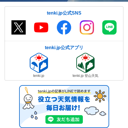
tenki.jp公式SNS
tenki.jp公式アプリ
tenki.jp
tenki.jp 登山天気