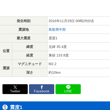
発生時刻
2016年11月29日 00時29分頃
震源地
鳥取県中部
最大震度
震度1
緯度
北緯 35.4度
位置
経度
東経 133.8度
マグニチュード
M2.2
震源
深さ
約10km
Twitter
Facebook
LINE
震度1