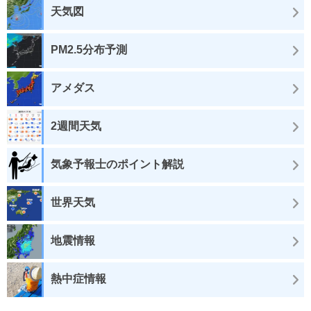
天気図
PM2.5分布予測
アメダス
2週間天気
気象予報士のポイント解説
世界天気
地震情報
熱中症情報