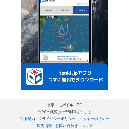
表示：
モバイル
｜
PC
※PCの閲覧は一部制限されます
利用規約
-
プライバシーポリシー
-
クッキーポリシー
広告掲載
-
お問い合わせ
-
ヘルプ