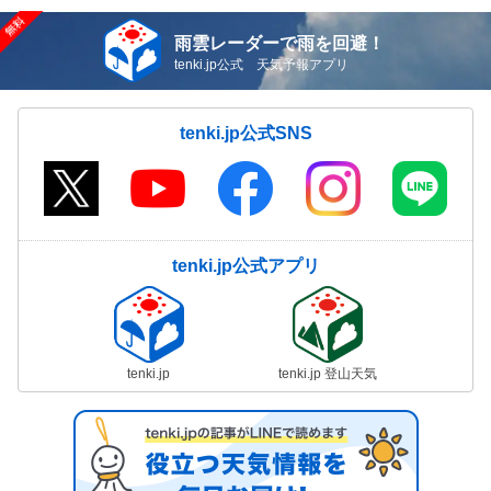
雨雲レーダーで雨を回避！
tenki.jp公式 天気予報アプリ
tenki.jp公式SNS
tenki.jp公式アプリ
tenki.jp
tenki.jp 登山天気