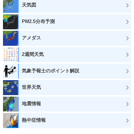
天気図
PM2.5分布予測
アメダス
2週間天気
気象予報士のポイント解説
世界天気
地震情報
熱中症情報