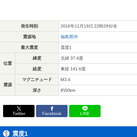
発生時刻
2016年11月19日 22時29分頃
震源地
福島県沖
最大震度
震度1
緯度
北緯 37.4度
位置
経度
東経 141.6度
マグニチュード
M3.4
震源
深さ
約50km
Twitter
Facebook
LINE
震度1