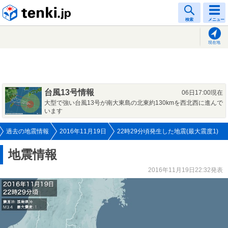
tenki.jp
検索
メニュー
現在地
台風13号情報
06日17:00現在
大型で強い台風13号が南大東島の北東約130kmを西北西に進んで
います
過去の地震情報
2016年11月19日
22時29分頃発生した地震(最大震度1)
地震情報
2016年11月19日22:32発表