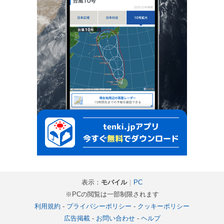
表示：
モバイル
｜
PC
※PCの閲覧は一部制限されます
利用規約
-
プライバシーポリシー
-
クッキーポリシー
広告掲載
-
お問い合わせ
-
ヘルプ