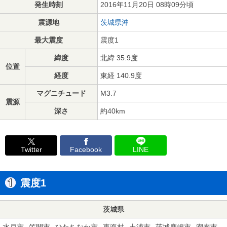
発生時刻
2016年11月20日 08時09分頃
震源地
茨城県沖
最大震度
震度1
緯度
北緯 35.9度
位置
経度
東経 140.9度
マグニチュード
M3.7
震源
深さ
約40km
Twitter
Facebook
LINE
震度1
茨城県
水戸市
笠間市
ひたちなか市
東海村
土浦市
茨城鹿嶋市
潮来市