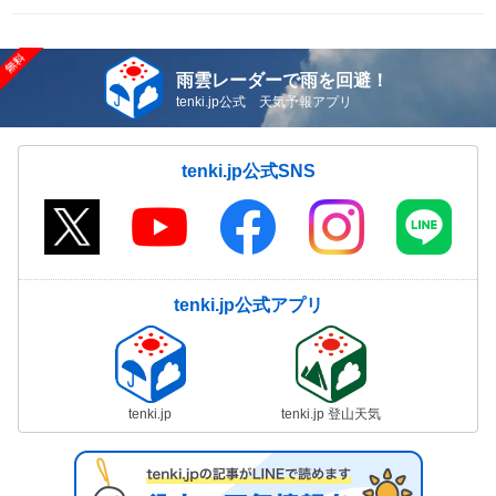
雨雲レーダーで雨を回避！
tenki.jp公式 天気予報アプリ
tenki.jp公式SNS
tenki.jp公式アプリ
tenki.jp
tenki.jp 登山天気