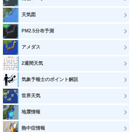
天気図
PM2.5分布予測
アメダス
2週間天気
気象予報士のポイント解説
世界天気
地震情報
熱中症情報