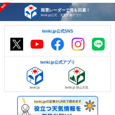
雨雲レーダーで雨を回避！
tenki.jp公式 天気予報アプリ
tenki.jp公式SNS
tenki.jp公式アプリ
tenki.jp
tenki.jp 登山天気