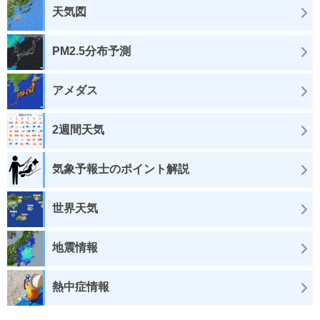
天気図
PM2.5分布予測
アメダス
2週間天気
気象予報士のポイント解説
世界天気
地震情報
熱中症情報