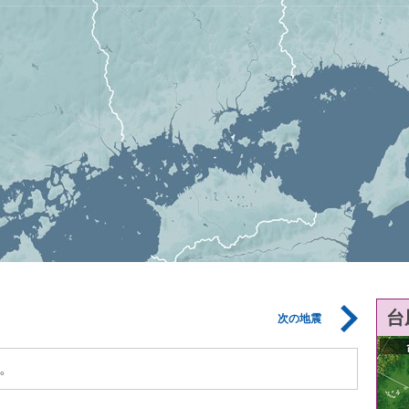
台
次の地震
。