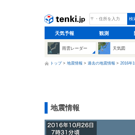
tenki.jp
検
天気予報
観測
雨雲レーダー
天気図
トップ
地震情報
過去の地震情報
2016年
地震情報