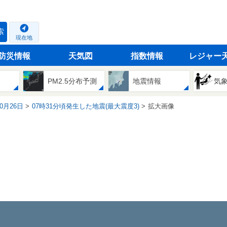
索
現在地
防災情報
天気図
指数情報
レジャー
PM2.5分布予測
地震情報
気
10月26日
07時31分頃発生した地震(最大震度3)
拡大画像