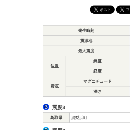
発生時刻
震源地
最大震度
緯度
位置
経度
マグニチュード
震源
深さ
震度3
鳥取県
湯梨浜町