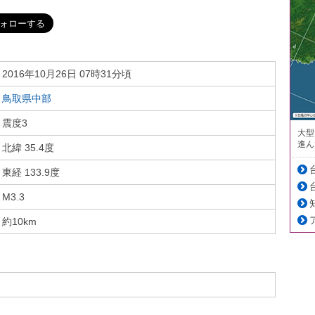
2016年10月26日 07時31分頃
鳥取県中部
震度3
大型
進ん
北緯 35.4度
東経 133.9度
M3.3
約10km