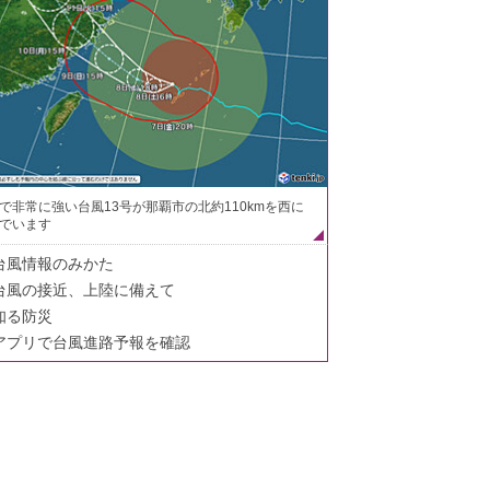
で非常に強い台風13号が那覇市の北約110kmを西に
でいます
台風情報のみかた
台風の接近、上陸に備えて
知る防災
アプリで台風進路予報を確認