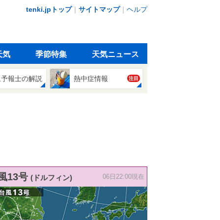
tenki.jpトップ
｜
サイトマップ
｜
ヘルプ
天気
季節特集
天気ニュース
象予報士の解説
熱中症情報
注目
風13号
(ドルフィン)
06日22:00現在