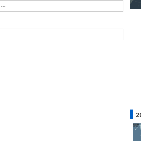
---
2