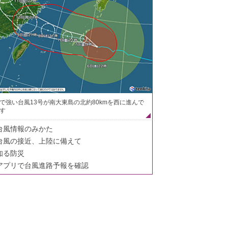
で強い台風13号が南大東島の北約80kmを西に進んで
す
台風情報のみかた
台風の接近、上陸に備えて
知る防災
アプリで台風進路予報を確認