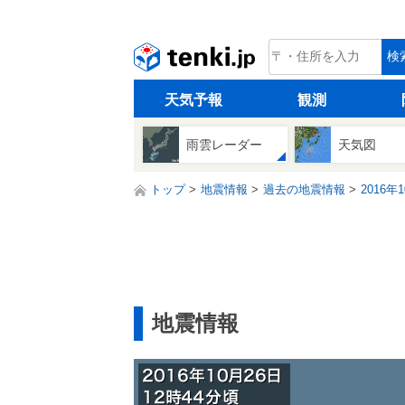
tenki.jp
検
天気予報
観測
雨雲レーダー
天気図
トップ
地震情報
過去の地震情報
2016年
地震情報