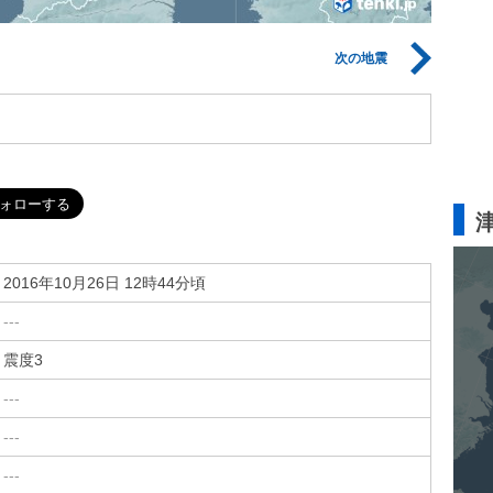
次の地震
2016年10月26日 12時44分頃
---
震度3
---
---
---