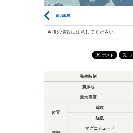
前の地震
今後の情報に注意してください。
発生時刻
震源地
最大震度
緯度
位置
経度
マグニチュード