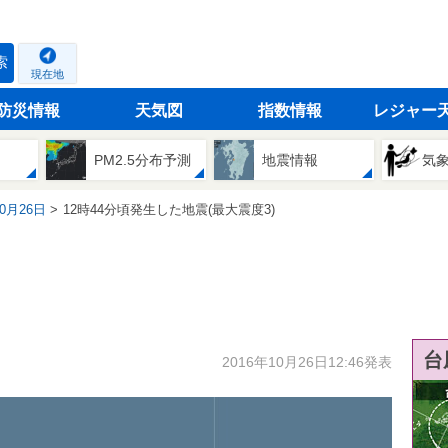
索
現在地
防災情報
天気図
指数情報
レジャー
PM2.5分布予測
地震情報
気
10月26日
12時44分頃発生した地震(最大震度3)
台
2016年10月26日12:46発表