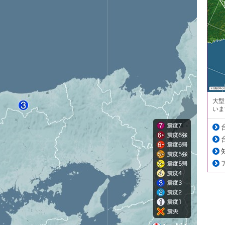
大型
いま