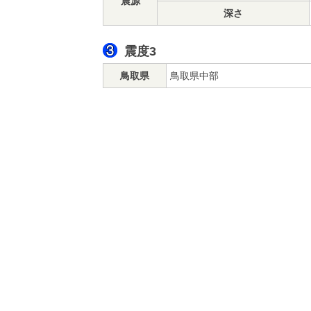
震源
深さ
震度3
鳥取県
鳥取県中部