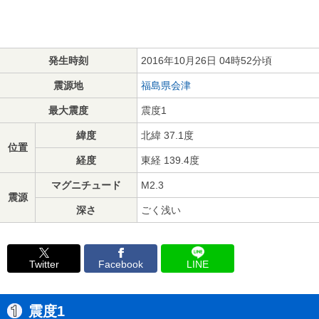
発生時刻
2016年10月26日 04時52分頃
震源地
福島県会津
最大震度
震度1
緯度
北緯 37.1度
位置
経度
東経 139.4度
マグニチュード
M2.3
震源
深さ
ごく浅い
Twitter
Facebook
LINE
震度1