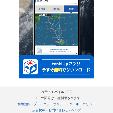
表示：
モバイル
｜
PC
※PCの閲覧は一部制限されます
利用規約
-
プライバシーポリシー
-
クッキーポリシー
広告掲載
-
お問い合わせ
-
ヘルプ