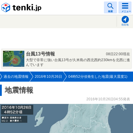
tenki.jp
検索
メニュー
現在地
台風13号情報
08日22:00現在
大型で非常に強い台風13号が久米島の西北西約230kmを北西に進
んでいます
過去の地震情報
2016年10月26日
04時52分頃発生した地震(最大震度1)
地震情報
2016年10月26日04:55発表