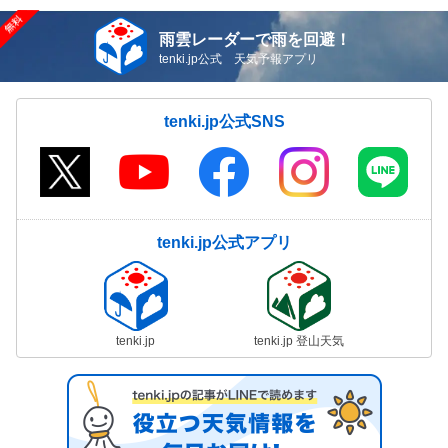
雨雲レーダーで雨を回避！
tenki.jp公式 天気予報アプリ
tenki.jp公式SNS
tenki.jp公式アプリ
tenki.jp
tenki.jp 登山天気