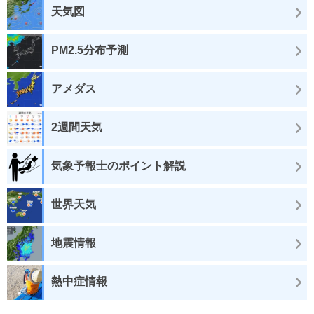
天気図
PM2.5分布予測
アメダス
2週間天気
気象予報士のポイント解説
世界天気
地震情報
熱中症情報