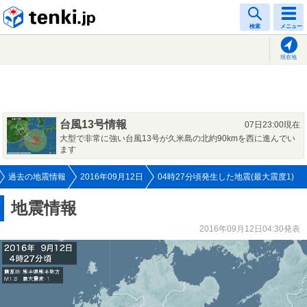
tenki.jp
検索
メニュー
現在地
台風13号情報
07日23:00現在
大型で非常に強い台風13号が久米島の北約90kmを西に進んでい
ます
過去の地震情報
2016年09月12日
04時27分頃発生した地震(最大震度1)
地震情報
2016年09月12日04:30発表