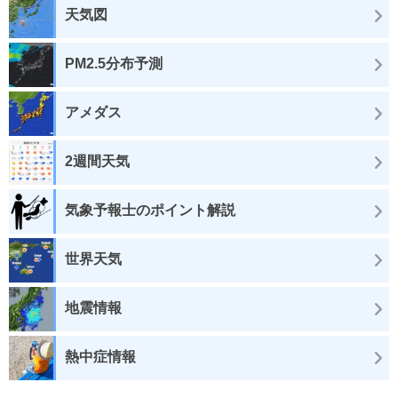
天気図
PM2.5分布予測
アメダス
2週間天気
気象予報士のポイント解説
世界天気
地震情報
熱中症情報