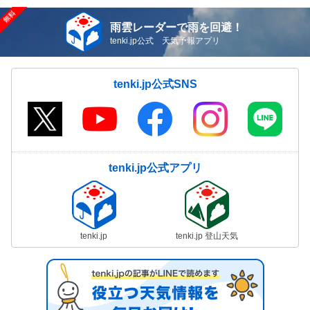
雨雲レーダーで雨を回避！
tenki.jp公式 天気予報アプリ
tenki.jp公式SNS
tenki.jp公式アプリ
tenki.jp
tenki.jp 登山天気