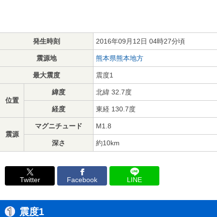
発生時刻
2016年09月12日 04時27分頃
震源地
熊本県熊本地方
最大震度
震度1
緯度
北緯 32.7度
位置
経度
東経 130.7度
マグニチュード
M1.8
震源
深さ
約10km
Twitter
Facebook
LINE
震度1