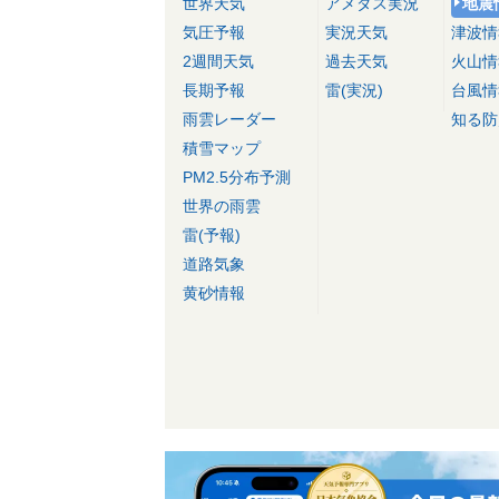
世界天気
アメダス実況
地震
気圧予報
実況天気
津波情
2週間天気
過去天気
火山情
長期予報
雷(実況)
台風情
雨雲レーダー
知る防
積雪マップ
PM2.5分布予測
世界の雨雲
雷(予報)
道路気象
黄砂情報