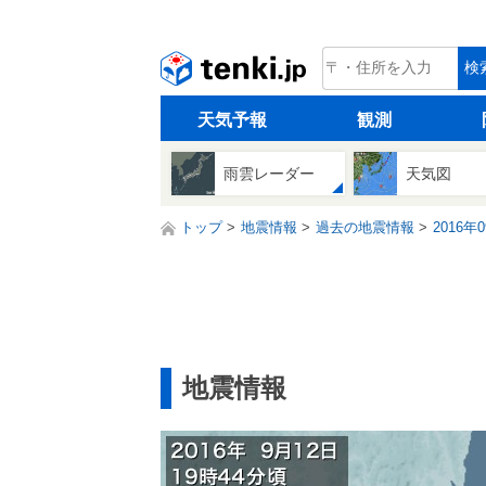
tenki.jp
検
天気予報
観測
雨雲レーダー
天気図
トップ
地震情報
過去の地震情報
2016年
地震情報