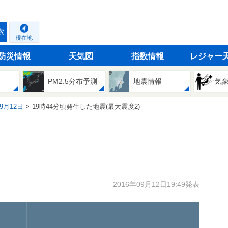
索
現在地
防災情報
天気図
指数情報
レジャー
PM2.5分布予測
地震情報
気
09月12日
19時44分頃発生した地震(最大震度2)
2016年09月12日19:49発表