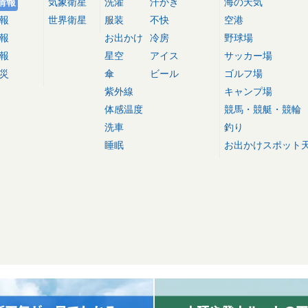
情報
気象衛星
洗濯
汗かき
海の天気
報
世界衛星
服装
不快
空港
報
お出かけ
冷房
野球場
報
星空
アイス
サッカー場
災
傘
ビール
ゴルフ場
紫外線
キャンプ場
体感温度
競馬・競艇・競輪
洗車
釣り
睡眠
お出かけスポット