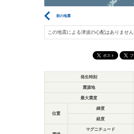
前の地震
この地震による津波の心配はありません
発生時刻
震源地
最大震度
緯度
位置
経度
マグニチュード