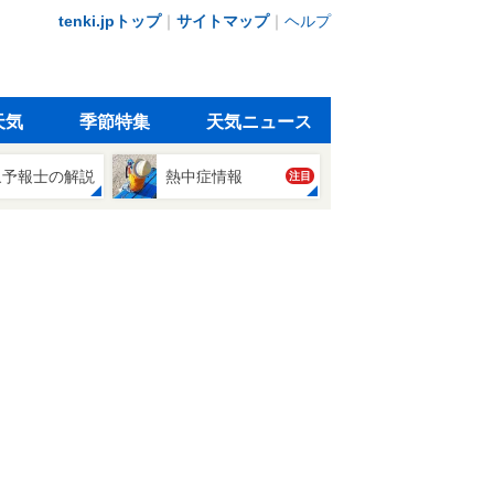
tenki.jpトップ
｜
サイトマップ
｜
ヘルプ
天気
季節特集
天気ニュース
象予報士の解説
熱中症情報
注目