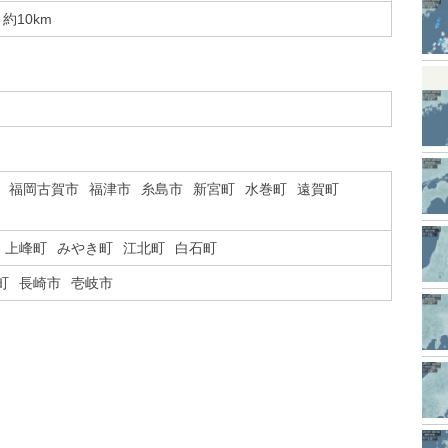
約10km
福岡古賀市
福津市
糸島市
新宮町
水巻町
遠賀町
上峰町
みやき町
江北町
白石町
町
長崎市
壱岐市