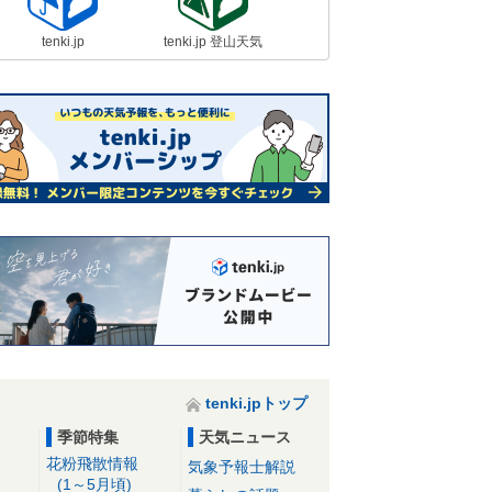
tenki.jp
tenki.jp 登山天気
tenki.jpトップ
季節特集
天気ニュース
花粉飛散情報
気象予報士解説
(1～5月頃)