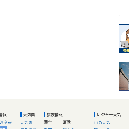
情報
天気図
指数情報
レジャー天気
注意報
天気図
通年
夏季
山の天気