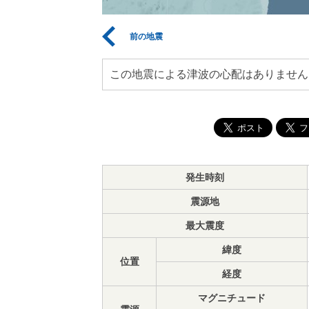
前の地震
この地震による津波の心配はありません
発生時刻
震源地
最大震度
緯度
位置
経度
マグニチュード