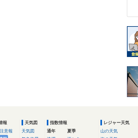
情報
天気図
指数情報
レジャー天気
注意報
天気図
通年
夏季
山の天気