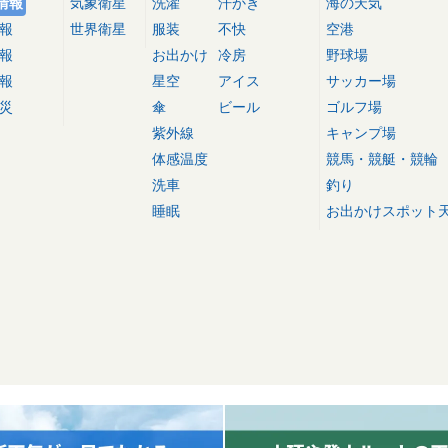
情報
気象衛星
洗濯
汗かき
海の天気
報
世界衛星
服装
不快
空港
報
お出かけ
冷房
野球場
報
星空
アイス
サッカー場
災
傘
ビール
ゴルフ場
紫外線
キャンプ場
体感温度
競馬・競艇・競輪
洗車
釣り
睡眠
お出かけスポット