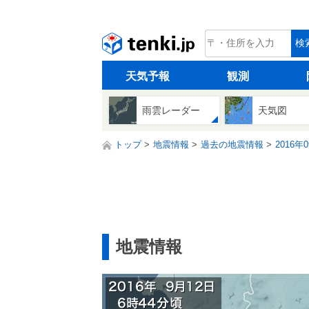
tenki.jp
検
天気予報
観測
雨雲レーダー
天気図
トップ
地震情報
過去の地震情報
2016年
地震情報