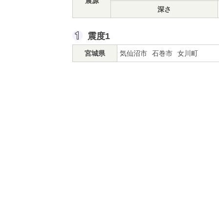
震源
深さ
震度1
宮城県
気仙沼市
石巻市
女川町