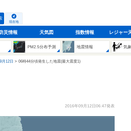
索
現在地
防災情報
天気図
指数情報
レジャー
PM2.5分布予測
地震情報
気
09月12日
06時44分頃発生した地震(最大震度1)
2016年09月12日06:47発表