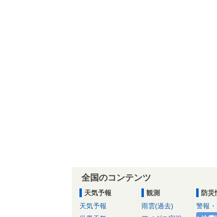
全国のコンテンツ
天気予報
観測
防災
天気予報
雨雲(過去)
警報・