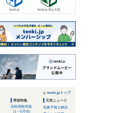
tenki.jp
tenki.jp 登山天気
tenki.jpトップ
季節特集
天気ニュース
花粉飛散情報
気象予報士解説
(1～5月頃)