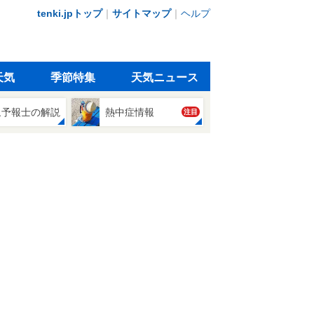
tenki.jpトップ
｜
サイトマップ
｜
ヘルプ
天気
季節特集
天気ニュース
象予報士の解説
熱中症情報
注目