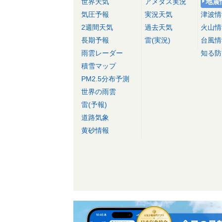
世界天気
アメダス実況
地震
気圧予報
実況天気
津波情
2週間天気
過去天気
火山情
長期予報
雷(実況)
台風情
雨雲レーダー
知る防
積雪マップ
PM2.5分布予測
世界の雨雲
雷(予報)
道路気象
黄砂情報