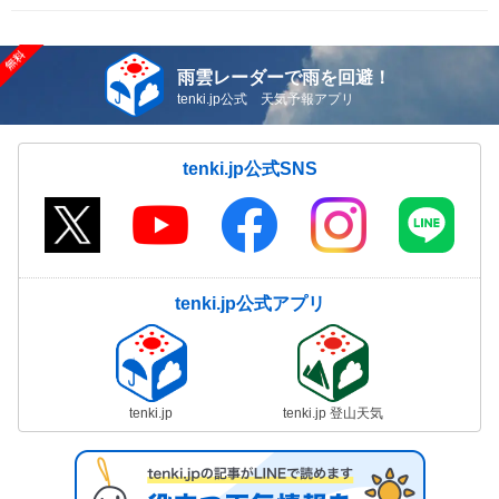
雨雲レーダーで雨を回避！
tenki.jp公式 天気予報アプリ
tenki.jp公式SNS
tenki.jp公式アプリ
tenki.jp
tenki.jp 登山天気