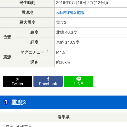
発生時刻
2016年07月16日 22時12分頃
震源地
秋田県内陸北部
最大震度
震度3
緯度
北緯 40.3度
位置
経度
東経 140.9度
マグニチュード
M4.5
震源
深さ
約10km
Twitter
Facebook
LINE
震度3
岩手県
二戸市
八幡平市