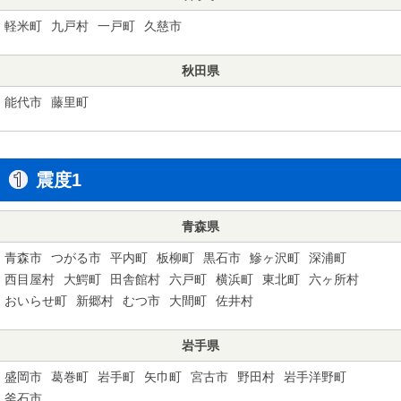
軽米町
九戸村
一戸町
久慈市
秋田県
能代市
藤里町
震度1
青森県
青森市
つがる市
平内町
板柳町
黒石市
鰺ヶ沢町
深浦町
西目屋村
大鰐町
田舎館村
六戸町
横浜町
東北町
六ヶ所村
おいらせ町
新郷村
むつ市
大間町
佐井村
岩手県
盛岡市
葛巻町
岩手町
矢巾町
宮古市
野田村
岩手洋野町
釜石市