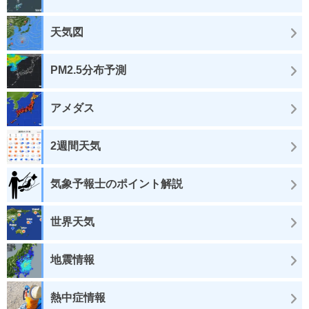
天気図
PM2.5分布予測
アメダス
2週間天気
気象予報士のポイント解説
世界天気
地震情報
熱中症情報