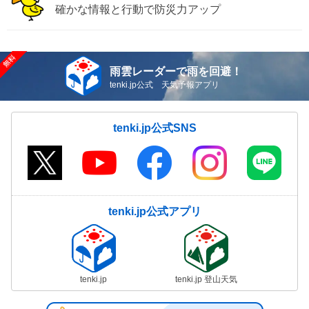
確かな情報と行動で防災力アップ
雨雲レーダーで雨を回避！
tenki.jp公式 天気予報アプリ
tenki.jp公式SNS
tenki.jp公式アプリ
tenki.jp
tenki.jp 登山天気