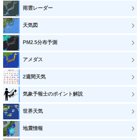
雨雲レーダー
天気図
PM2.5分布予測
アメダス
2週間天気
気象予報士のポイント解説
世界天気
地震情報