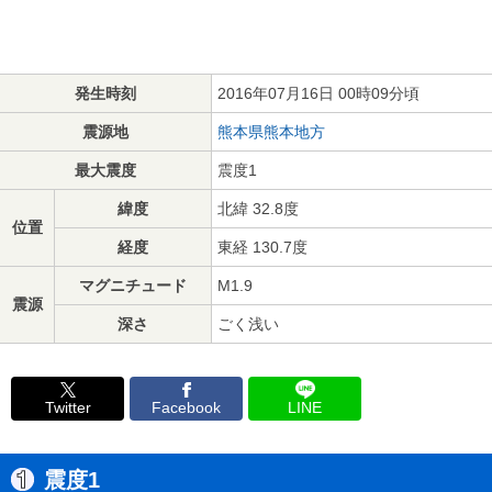
発生時刻
2016年07月16日 00時09分頃
震源地
熊本県熊本地方
最大震度
震度1
緯度
北緯 32.8度
位置
経度
東経 130.7度
マグニチュード
M1.9
震源
深さ
ごく浅い
Twitter
Facebook
LINE
震度1