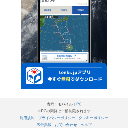
表示：
モバイル
｜
PC
※PCの閲覧は一部制限されます
利用規約
-
プライバシーポリシー
-
クッキーポリシー
広告掲載
-
お問い合わせ
-
ヘルプ