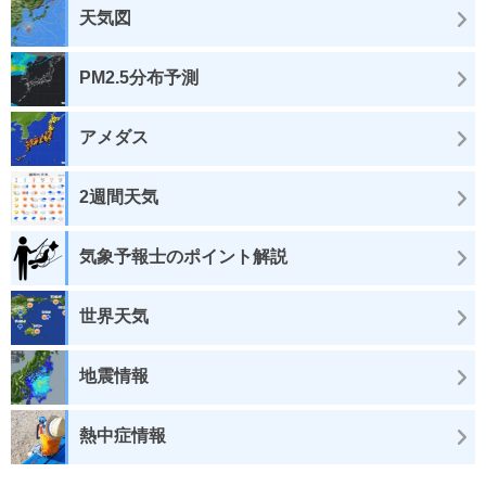
天気図
PM2.5分布予測
アメダス
2週間天気
気象予報士のポイント解説
世界天気
地震情報
熱中症情報