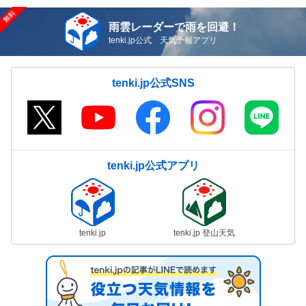
雨雲レーダーで雨を回避！
tenki.jp公式 天気予報アプリ
tenki.jp公式SNS
tenki.jp公式アプリ
tenki.jp
tenki.jp 登山天気