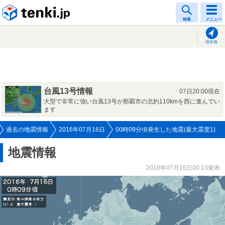
tenki.jp
検索
メニュー
現在地
台風13号情報
07日20:00現在
大型で非常に強い台風13号が那覇市の北約110kmを西に進んでい
ます
過去の地震情報
2016年07月16日
00時09分頃発生した地震(最大震度1)
地震情報
2016年07月16日00:13発表