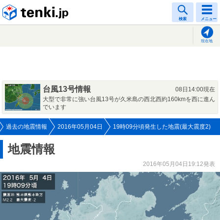
tenki.jp
検索
メニュー
現在地
台風13号情報
08日14:00現在
大型で非常に強い台風13号が久米島の西北西約160kmを西に進ん
でいます
過去の地震情報
2016年05月04日
19時09分頃発生した地震(最大震度2)
地震情報
2016年05月04日19:12発表