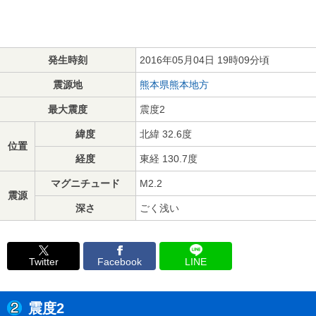
発生時刻
2016年05月04日 19時09分頃
震源地
熊本県熊本地方
最大震度
震度2
緯度
北緯 32.6度
位置
経度
東経 130.7度
マグニチュード
M2.2
震源
深さ
ごく浅い
Twitter
Facebook
LINE
震度2